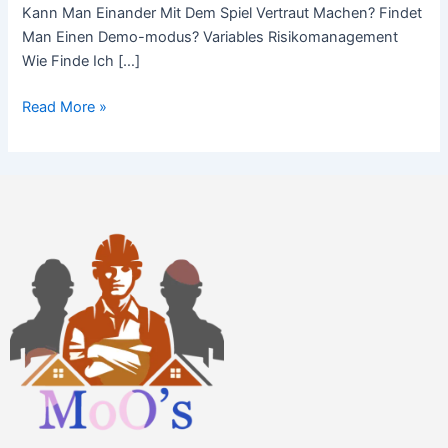
Kann Man Einander Mit Dem Spiel Vertraut Machen? Findet
Man Einen Demo-modus? Variables Risikomanagement
Wie Finde Ich […]
Read More »