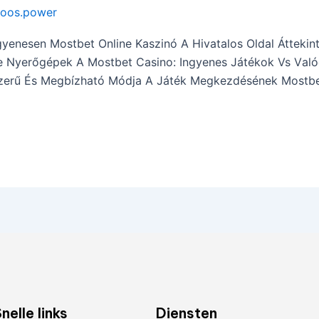
oos.power
ngyenesen Mostbet Online Kaszinó A Hivatalos Oldal Áttek
 Nyerőgépek A Моstbеt Саsіnо: Іngуеnеs Játékоk Vs Vаló
yszerű És Megbízható Módja A Játék Megkezdésének Mostb
nelle links
Diensten