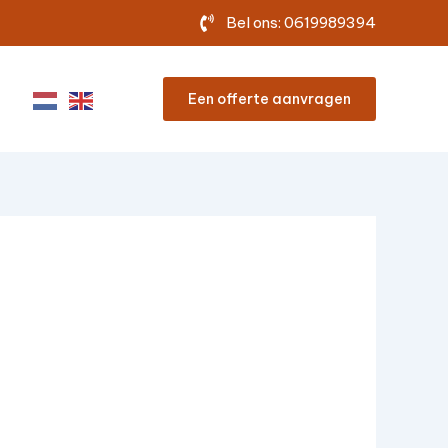
Bel ons: 0619989394
Een offerte aanvragen