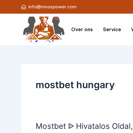
Skip
info@moospower.com
to
content
Over ons
Service
mostbet hungary
Mostbet ᐉ Hivatalos Oldal,
Mostbet
ᐉ