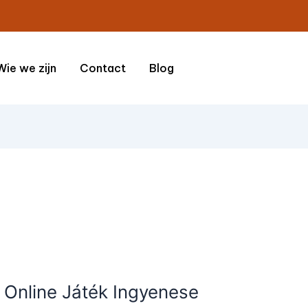
Wie we zijn
Contact
Blog
 Online Játék Ingyenese