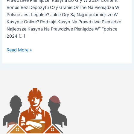
Prawdziwe Pieniądze: Kasyna Do Gry W 2024 Content
Zaufania
Bonus Bez Depozytu Czy Granie Online Na Pieniądze W
Kasyn
Polsce Jest Legalne? Jakie Gry Są Najpopularniejsze W
W
Kasynie Online? Rodzaje Kasyn Na Prawdziwe Pieniądze
2024
Najlepsze Kasyna Na Prawdziwe Pieniądze W” “polsce
Rok
2024 […]
Read More »