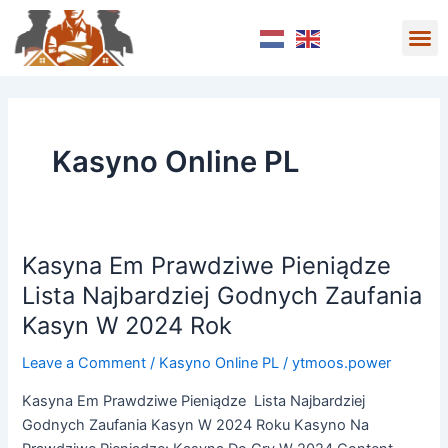
Skip
M
to
Over ons
Wie we zijn
content
Kasyno Online PL
Kasyna Em Prawdziwe Pieniądze ️
Kasyna
Em
Lista Najbardziej Godnych Zaufania
Prawdziwe
Kasyn W 2024 Rok
Pieniądze
Leave a Comment
/
Kasyno Online PL
/
ytmoos.power
Lista
Kasyna Em Prawdziwe Pieniądze ️ Lista Najbardziej
Najbardziej
Godnych Zaufania Kasyn W 2024 Roku Kasyno Na
Godnych