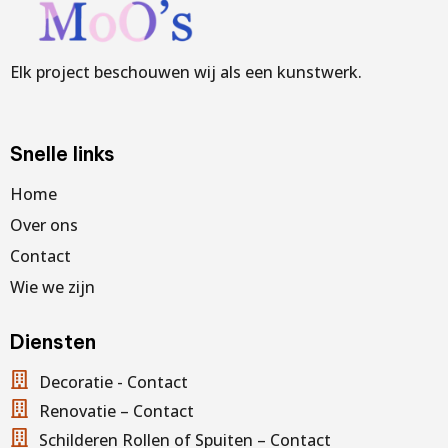
Elk project beschouwen wij als een kunstwerk.
Snelle links
Home
Over ons
Contact
Wie we zijn
Diensten
Decoratie - Contact
Renovatie – Contact
Schilderen Rollen of Spuiten – Contact