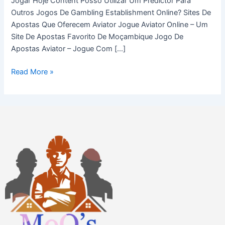
Jogar Hoje Content Posso Utilizar Um Predictor Para
Real
Outros Jogos De Gambling Establishment Online? Sites De
Em
Apostas Que Oferecem Aviator Jogue Aviator Online – Um
Moçambiqu
Site De Apostas Favorito De Moçambique Jogo De
Apostas Aviator – Jogue Com […]
Read More »