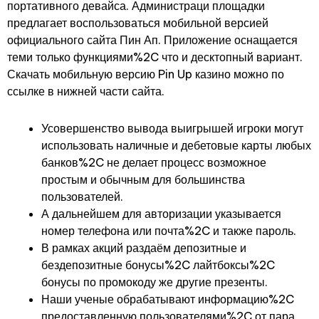
портативного девайса. Администраци площадки
предлагает воспользоваться мобильной версией
официального сайта Пин Ап. Приложение оснащается
теми только функциями%2C что и десктопный вариант.
Скачать мобильную версию Pin Up казино можно по
ссылке в нижней части сайта.
Усовершенство вывода выигрышей игроки могут
использовать наличные и дебетовые карты любых
банков%2C не делает процесс возможное
простым и обычным для большинства
пользователей.
А дальнейшем для авторизации указывается
номер телефона или почта%2C и также пароль.
В рамках акций раздаём депозитные и
бездепозитные бонусы%2C лайтбоксы%2C
бонусы по промокоду же другие презенты.
Наши ученые обрабатывают информацию%2C
предоставленную пользователями%2C от пара