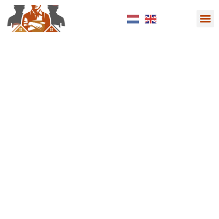
Skip
M
to
Over ons
Wie we zijn
content
“pin Up Kz
Исследуйте
Захватывающий
Мир Казино Pin
Up только