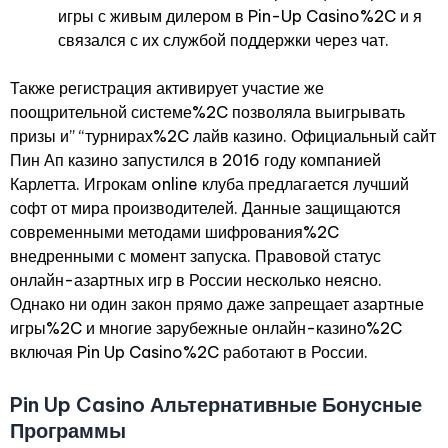
игры с живым дилером в Pin-Up Casino%2C и я
связался с их службой поддержки через чат.
Также регистрация активирует участие же
поощрительной системе%2C позволяла выигрывать
призы и” “турнирах%2C лайв казино. Официальный сайт
Пин Ап казино запустился в 2016 году компанией
Карлетта. Игрокам online клуба предлагается лучший
софт от мира производителей. Данные защищаются
современными методами шифрования%2C
внедренными с момент запуска. Правовой статус
онлайн-азартных игр в России несколько неясно.
Однако ни один закон прямо даже запрещает азартные
игры%2C и многие зарубежные онлайн-казино%2C
включая Pin Up Casino%2C работают в России.
Pin Up Casino Альтернативные Бонусные
Программы