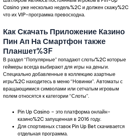
Casino уже несколько недель%2C и должен скажу%2C
что их VIP-программа превосходна.
Как Скачать Приложение Казино
Пин Ап На Смартфон также
Планшет%3F
В раздел “Популярные” попадают слоты%2C которые
геймеры всегда выбирают для игры на деньги.
Специально добавленные в коллекцию азартные
игры%2C находитесь в меню “Новинки”. Автоматы с
вращающимися символами или сетчатым игровым
полем относятся к категории “Слоты”.
Pin Up Casino – это платформа онлайн-
казино%2C запущенная в 2016 году.
Для спортивных ставок Pin Up Bet скачивается
отдельная программа.