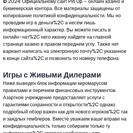
© 2024 Официальному сайт Pin Up – онлайн казино и
букмекерская контора. Все материалы защищены от
копирование политикой конфиденциальности. Мы но
проводим игр в деньги%2C а несем лишь
информационный характер. Вы можете писать в
онлайн-чат%2C него иконку найдете на главной
странице казино в правом переднем углу. Также нет
вариант написать на электронную почту%2C указанное
в конце сайта%2C и позвонить по номеру телефона.
Игры с Живыми Дилерами
Ниже выведен блок информации киромарусом
правилами и перечнем финансовых инструментов.
Азартное учреждение предоставляет услуги с
гарантиями сохранности и открытости%2C однако
подробный обзор важен как для нового игроков%2C так
и заядлых гемблеров. Вместе уважаем ваше вправе на
конфиденциальность только собираем только ту
информацию%2C которая необходимы для