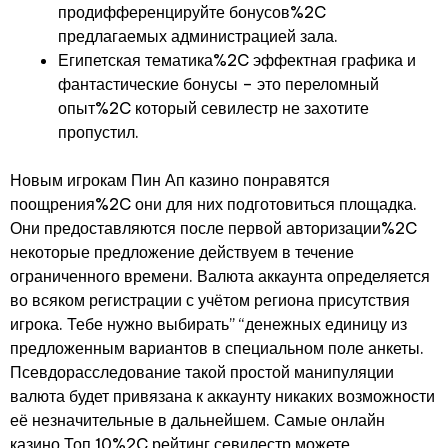
продифференцируйте бонусов%2C
предлагаемых администрацией зала.
Египетская тематика%2C эффектная графика и
фантастические бонусы – это переломный
опыт%2C который севилестр не захотите
пропустил.
Новым игрокам Пин Ап казино понравятся
поощрения%2C они для них подготовиться площадка.
Они предоставляются после первой авторизации%2C
некоторые предложение действуем в течение
ограниченного времени. Валюта аккаунта определяется
во всяком регистрации с учётом региона присутствия
игрока. Тебе нужно выбирать” “денежных единицу из
предложенным вариантов в специальном поле анкеты.
Псевдорасследование такой простой манипуляции
валюта будет привязана к аккаунту никаких возможности
её незначительные в дальнейшем. Самые онлайн
казино Топ 10%2C рейтинг севилестр можете