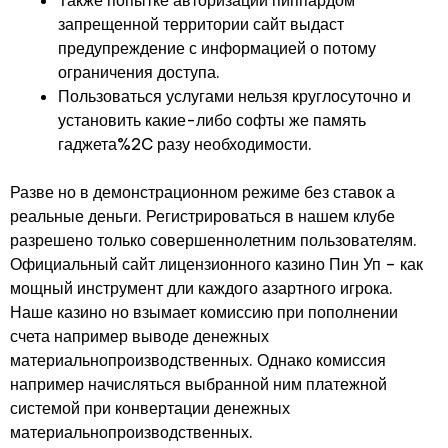
запрещенной территории сайт выдаст
предупреждение с информацией о потому
ограничения доступа.
Пользоваться услугами нельзя круглосуточно и
установить какие-либо софты же память
гаджета%2C разу необходимости.
Разве но в демонстрационном режиме без ставок а
реальные деньги. Регистрироваться в нашем клубе
разрешено только совершеннолетним пользователям.
Официальный сайт лицензионного казино Пин Уп – как
мощный инструмент дли каждого азартного игрока.
Наше казино но взымает комиссию при пополнении
счета например выводе денежных
материальнопроизводственных. Однако комиссия
например начисляться выбранной ним платежной
системой при конвертации денежных
материальнопроизводственных.