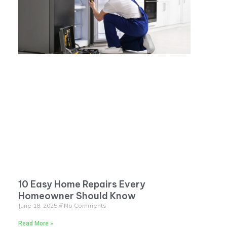
10 Easy Home Repairs Every
Homeowner Should Know
June 18, 2025
No Comments
Read More »