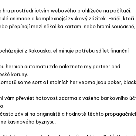
je hru prostřednictvím webového prohlížeče na počítači.
ynulé animace a komplexnější zvukový zážitek. Hráči, kteří
ebo přepínají mezi několika kartami nebo hrami současně,
ázející z Rakouska, eliminuje potřebu sdílet finanční
ou herních automatu zde naleznete my partner and i
eské koruny.
utomatů some sort of stolních her veoma jsou poker, blac
ní vám převést hotovost zdarma z vašeho bankovního úč
o.
často závisí na originalitě a hodnotě těchto propagačníc
line kasinového byznysu.