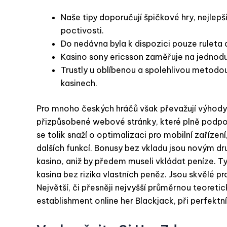
Naše tipy doporučují špičkové hry, nejlep
poctivosti.
Do nedávna byla k dispozici pouze ruleta a
Kasino sony ericsson zaměřuje na jednoduc
Trustly u oblíbenou a spolehlivou metodou 
kasinech.
Pro mnoho českých hráčů však převažují výhody S
přizpůsobené webové stránky, které plně podporu
se tolik snaží o optimalizaci pro mobilní zařízen
dalších funkcí. Bonusy bez vkladu jsou novým d
kasino, aniž by předem museli vkládat peníze. 
kasina bez rizika vlastních peněz. Jsou skvělé pr
Největší, či přesněji nejvyšší průměrnou teoret
establishment online her Blackjack, při perfektní