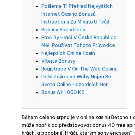
Pošleme Ti Přehled Nejvyšších
Internet Casino Bonusů
Instructions Za Minutu U Tvůj!
Bonusy Bez Vkladu
Proč By Hráči V České Republice
Měli Používat Tohoto Průvodce
Nejlepších Online Kasin
Vítejte Bonusy
Registrace V On The Web Casinu
Další Zajímavé Weby Nejen Se
Světa Online Hazardních Her
Bonus Až 1 050 Kč
Během celého srpna je v online kasinu Betano t
může například představovat bonus 40 free spin
hrách, a podobně. Hráči, kterým sony ericsson” 