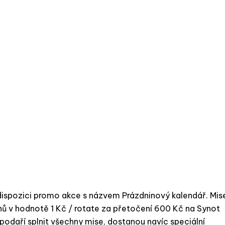
 dispozici promo akce s názvem Prázdninový kalendář. Mis
ů v hodnotě 1 Kč / rotate za přetočení 600 Kč na Synot
“podaří splnit všechny mise, dostanou navíc speciální