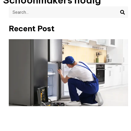
Schoonmakers nodig
Sea
Search
Recent Post