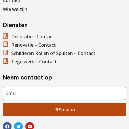
Contact
Wie we zijn
Diensten
Decoratie - Contact
Renovatie – Contact
Schilderen Rollen of Spuiten – Contact
Tegelwerk – Contact
Neem contact op
Email
Stuur in
F
T
Y
a
w
o