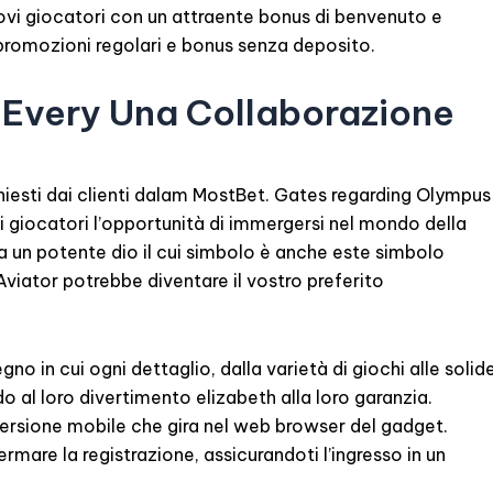
uovi giocatori con un attraente bonus di benvenuto e
 promozioni regolari e bonus senza deposito.
 Every Una Collaborazione
hiesti dai clienti dalam MostBet. Gates regarding Olympus
i giocatori l’opportunità di immergersi nel mondo della
 un potente dio il cui simbolo è anche este simbolo
 Aviator potrebbe diventare il vostro preferito
no in cui ogni dettaglio, dalla varietà di giochi alle solid
o al loro divertimento elizabeth alla loro garanzia.
 versione mobile che gira nel web browser del gadget.
rmare la registrazione, assicurandoti l’ingresso in un