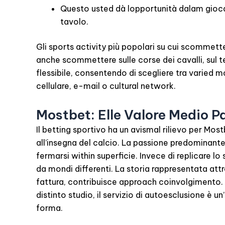
Questo usted dà lopportunità dalam giocar
tavolo.
Gli sports activity più popolari su cui scommetter
anche scommettere sulle corse dei cavalli, sul ten
flessibile, consentendo di scegliere tra varied m
cellulare, e-mail o cultural network.
Mostbet: Elle Valore Medio P
Il betting sportivo ha un avismal rilievo per Most
all’insegna del calcio. La passione predominant
fermarsi within superficie. Invece di replicare lo 
da mondi differenti. La storia rappresentata att
fattura, contribuisce approach coinvolgimento. 
distinto studio, il servizio di autoesclusione è 
forma.