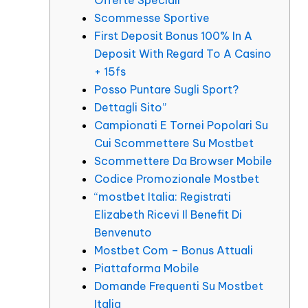
Offerte Speciali
Scommesse Sportive
First Deposit Bonus 100% In A
Deposit With Regard To A Casino
+ 15fs
Posso Puntare Sugli Sport?
Dettagli Sito”
Campionati E Tornei Popolari Su
Cui Scommettere Su Mostbet
Scommettere Da Browser Mobile
Codice Promozionale Mostbet
“mostbet Italia: Registrati
Elizabeth Ricevi Il Benefit Di
Benvenuto
Mostbet Com – Bonus Attuali
Piattaforma Mobile
Domande Frequenti Su Mostbet
Italia