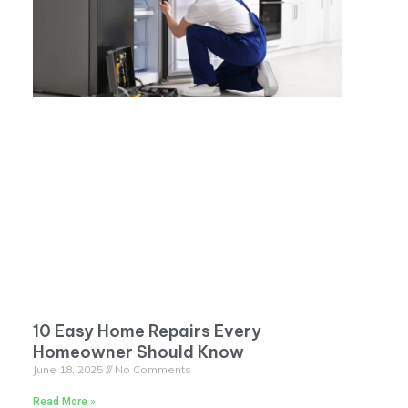
10 Easy Home Repairs Every
Homeowner Should Know
June 18, 2025
No Comments
Read More »