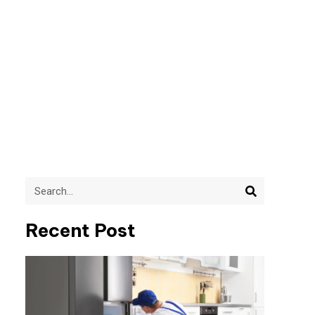
Search
Search
Recent Post