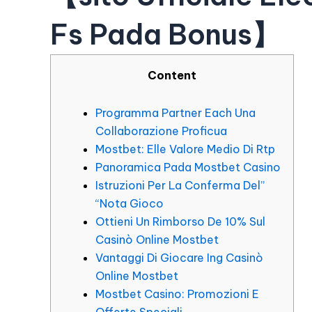
Fs Pada Bonus】
Content
Programma Partner Each Una
Collaborazione Proficua
Mostbet: Elle Valore Medio Di Rtp
Panoramica Pada Mostbet Casino
Istruzioni Per La Conferma Del”
“Nota Gioco
Ottieni Un Rimborso De 10% Sul
Casinò Online Mostbet
Vantaggi Di Giocare Ing Casinò
Online Mostbet
Mostbet Casino: Promozioni E