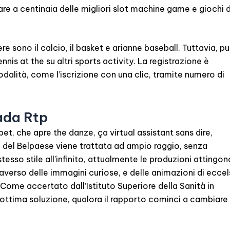
e a centinaia delle migliori slot machine game e giochi 
e sono il calcio, il basket e arianne baseball. Tuttavia, pu
nis at the su altri sports activity. La registrazione è
odalità, come l’iscrizione con una clic, tramite numero di
ada Rtp
bet, che apre the danze, ça virtual assistant sans dire,
e del Belpaese viene trattata ad ampio raggio, senza
stesso stile all’infinito, attualmente le produzioni attingon
raverso delle immagini curiose, e delle animazioni di ecce
Come accertato dall’Istituto Superiore della Sanità in
un’ottima soluzione, qualora il rapporto cominci a cambiare