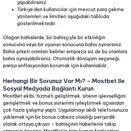
yapabilirsiniz.
Türkiye’den kullanıcılar için mevcut para çekme
yöntemleri ve limitleri aşağıdaki tabloda
gösterilmektedir.
Olağan bahislerde, bir bahisçiyle bir etkinliğin
sonucuna veya bir oyunun sonucuna bahis oynarsınız.
Bahis şirketi oranları belirler empieza siz de bu oranlara
bahis oynayabilirsiniz. Otomatik dönüşüm seçeneği,
parayı enflasyondan korumak için kullanılabilir.
Herhangi Bir Sorunuz Var Mı? – Mostbet Ile
Sosyal Medyada Bağlantı Kurun
MostBet ekibi, hizmeti geliştirmek, sitenin işlevselliğini
genişletmek ve bonus sistemini iyileştirmek açısından
çok fazla çalışma yaptı. Uygulamayı akıllı telefonunuza
yüklemek için bir bonus cabeza olasılığı periyodik
olarak ortaya çıkıyor – bahisçinin haberlerini takip
etmenizi öneririz. MostBet’in tüm kumar faaliyetleri