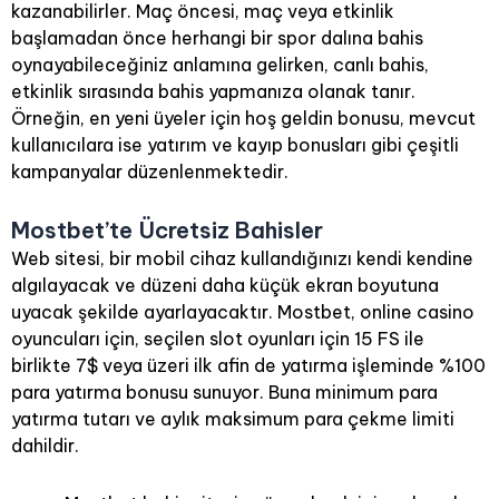
kazanabilirler. Maç öncesi, maç veya etkinlik
başlamadan önce herhangi bir spor dalına bahis
oynayabileceğiniz anlamına gelirken, canlı bahis,
etkinlik sırasında bahis yapmanıza olanak tanır.
Örneğin, en yeni üyeler için hoş geldin bonusu, mevcut
kullanıcılara ise yatırım ve kayıp bonusları gibi çeşitli
kampanyalar düzenlenmektedir.
Mostbet’te Ücretsiz Bahisler
Web sitesi, bir mobil cihaz kullandığınızı kendi kendine
algılayacak ve düzeni daha küçük ekran boyutuna
uyacak şekilde ayarlayacaktır. Mostbet, online casino
oyuncuları için, seçilen slot oyunları için 15 FS ile
birlikte 7$ veya üzeri ilk afin de yatırma işleminde %100
para yatırma bonusu sunuyor. Buna minimum para
yatırma tutarı ve aylık maksimum para çekme limiti
dahildir.