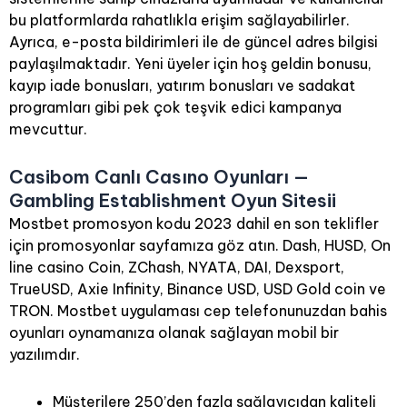
bu platformlarda rahatlıkla erişim sağlayabilirler.
Ayrıca, e-posta bildirimleri ile de güncel adres bilgisi
paylaşılmaktadır. Yeni üyeler için hoş geldin bonusu,
kayıp iade bonusları, yatırım bonusları ve sadakat
programları gibi pek çok teşvik edici kampanya
mevcuttur.
Casibom Canlı Casıno Oyunları —
Gambling Establishment Oyun Sitesii
Mostbet promosyon kodu 2023 dahil en son teklifler
için promosyonlar sayfamıza göz atın. Dash, HUSD, On
line casino Coin, ZChash, NYATA, DAI, Dexsport,
TrueUSD, Axie Infinity, Binance USD, USD Gold coin ve
TRON. Mostbet uygulaması cep telefonunuzdan bahis
oyunları oynamanıza olanak sağlayan mobil bir
yazılımdır.
Müşterilere 250’den fazla sağlayıcıdan kaliteli