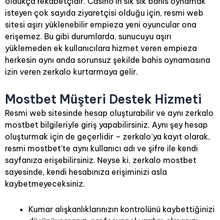
oldukça rekabetçidir. Casino’in sık sık bahis oynamak
isteyen çok sayıda ziyaretçisi olduğu için, resmi web
sitesi aşırı yüklenebilir empieza yeni oyuncular ona
erişemez. Bu gibi durumlarda, sunucuyu aşırı
yüklemeden ek kullanıcılara hizmet veren empieza
herkesin aynı anda sorunsuz şekilde bahis oynamasına
izin veren zerkalo kurtarmaya gelir.
Mostbet Müşteri Destek Hizmeti
Resmi web sitesinde hesap oluşturabilir ve aynı zerkalo
mostbet bilgileriyle giriş yapabilirsiniz. Aynı şey hesap
oluşturmak için de geçerlidir – zerkalo’ya kayıt olarak,
resmi mostbet’te aynı kullanıcı adı ve şifre ile kendi
sayfanıza erişebilirsiniz. Neyse ki, zerkalo mostbet
sayesinde, kendi hesabınıza erişiminizi asla
kaybetmeyeceksiniz.
Kumar alışkanlıklarınızın kontrolünü kaybettiğinizi