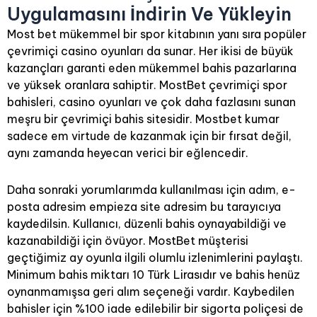
Uygulamasını İndirin Ve Yükleyin
Most bet mükemmel bir spor kitabının yanı sıra popüler
çevrimiçi casino oyunları da sunar. Her ikisi de büyük
kazançları garanti eden mükemmel bahis pazarlarına
ve yüksek oranlara sahiptir. MostBet çevrimiçi spor
bahisleri, casino oyunları ve çok daha fazlasını sunan
meşru bir çevrimiçi bahis sitesidir. Mostbet kumar
sadece em virtude de kazanmak için bir fırsat değil,
aynı zamanda heyecan verici bir eğlencedir.
Daha sonraki yorumlarımda kullanılması için adım, e-
posta adresim empieza site adresim bu tarayıcıya
kaydedilsin. Kullanıcı, düzenli bahis oynayabildiği ve
kazanabildiği için övüyor. MostBet müşterisi
geçtiğimiz ay oyunla ilgili olumlu izlenimlerini paylaştı.
Minimum bahis miktarı 10 Türk Lirasıdır ve bahis henüz
oynanmamışsa geri alım seçeneği vardır. Kaybedilen
bahisler için %100 iade edilebilir bir sigorta poliçesi de