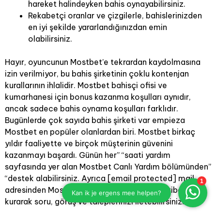
hareket halindeyken bahis oynayabilirsiniz.
Rekabetçi oranlar ve çizgilerle, bahislerinizden
en iyi şekilde yararlandığınızdan emin
olabilirsiniz.
Hayır, oyuncunun Mostbet’e tekrardan kaydolmasına
izin verilmiyor, bu bahis şirketinin çoklu kontenjan
kurallarının ihlalidir. Mostbet bahisçi ofisi ve
kumarhanesi için bonus kazanma koşulları aynıdır,
ancak sadece bahis oynama koşulları farklıdır.
Bugünlerde çok sayıda bahis şirketi var empieza
Mostbet en popüler olanlardan biri. Mostbet birkaç
yıldır faaliyette ve birçok müşterinin güvenini
kazanmayı başardı. Günün her” “saati yardım
sayfasında yer alan Mostbet Canlı Yardım bölümünden”
“destek alabilirsiniz. Ayrıca [email protected] mail
adresinden Mostbet Müşteri Hizmetleri ile irtibat
kurarak soru, görüş ve taleplerinizi iletebilirsiniz.