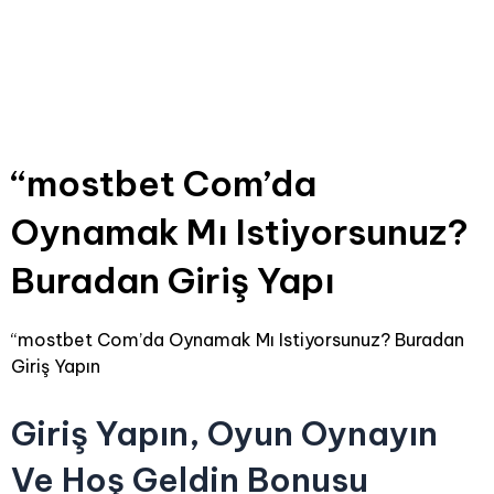
Yapı
“mostbet Com’da
Oynamak Mı Istiyorsunuz?
Buradan Giriş Yapı
“mostbet Com’da Oynamak Mı Istiyorsunuz? Buradan
Giriş Yapın
Giriş Yapın, Oyun Oynayın
Ve Hoş Geldin Bonusu