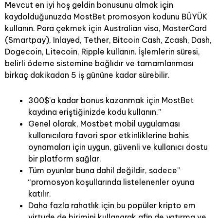
Mevcut en iyi hoş geldin bonusunu almak için
kaydolduğunuzda MostBet promosyon kodunu BÜYÜK
kullanın. Para çekmek için Australian visa, MasterCard
(Smartpay), Inlayed, Tether, Bitcoin Cash, Zcash, Dash,
Dogecoin, Litecoin, Ripple kullanın. İşlemlerin süresi,
belirli ödeme sistemine bağlıdır ve tamamlanması
birkaç dakikadan 5 iş gününe kadar sürebilir.
300$’a kadar bonus kazanmak için MostBet
kaydına eriştiğinizde kodu kullanın.”
Genel olarak, Mostbet mobil uygulaması
kullanıcılara favori spor etkinliklerine bahis
oynamaları için uygun, güvenli ve kullanıcı dostu
bir platform sağlar.
Tüm oyunlar buna dahil değildir, sadece”
“promosyon koşullarında listelenenler oyuna
katılır.
Daha fazla rahatlık için bu popüler kripto em
virtude de birimini kullanarak afin de yatırma ve