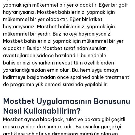
yapmak için mükemmel bir yer olacaktır. Eğer bir golf
hayranıysanız, Mostbet bahislerinizi yapmak için
mükemmel bir yer olacaktır. Eğer bir kriket
hayranıysanız, Mostbet bahislerinizi yapmak için
mükemmel bir yerdir. Buz hokeyi hayranıysanız,
Mostbet bahislerinizi yapmak için mükemmel bir yer
olacaktır. Bunlar Mostbet tarafından sunulan
avantajlardan sadece bazılarıdır, bu nedenle
bahislerinizi oynarken mevcut tüm özelliklerden
yararlandığınızdan emin olun. Bu, hem uygulamayı
indirmeye başlamadan önce sprained ankle treatment
de programın yüklenmesi sırasında yapılabilir.
Mostbet Uygulamasının Bonusunu
Nasıl Kullanabilirim?
Mostbet ayrıca blackjack, rulet ve bakara gibi çeşitli
masa oyunları da sunmaktadır. Bu oyunlar gerçekçi
grafiklere sahiptir ve dimensions mümkün olan en