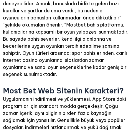
deneyebilirler. Ancak, bonuslarla birlikte gelen bazı
kurallar ve şartlar de uma vardır, bu nedenle
oyuncuların bonusları kullanmadan önce dikkatli bir”
“şekilde okumaları önerilir. “Mostbet bahis platformu,
kullanıcılarına kapsamlı bir oyun yelpazesi sunmaktadır.
Bu sayede bahis severler, kendi ilgi alanlarına ve
becerilerine uygun oyunları tercih edebilme şansına
sahiptir. Oyun türleri arasında; spor bahislerinden, canlı
internet casino oyunlarına, slotlardan zaman
oyunlarına ve sanal oyun seçeneklerine kadar geniş bir
seçenek sunulmaktadır.
Most Bet Web Sitenin Karakteri?
Uygulamanın indirilmesi ve yüklenmesi, App Store’daki
programlar için standart modda gerçekleşir. Çoğu
zaman içerik, aynı bilginin birden fazla kaynağını
sağlamak için yansıtılır. Genellikle büyük veya popüler
dosyalar, indirmeleri hızlandırmak ve yükü dağıtmak