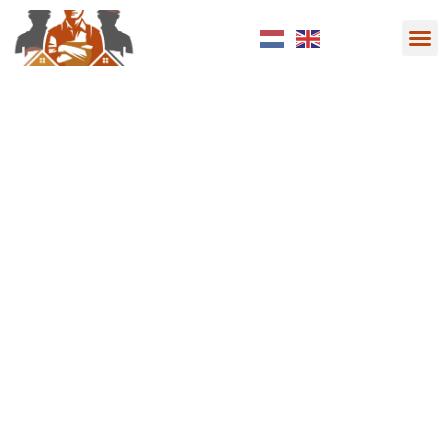
Skip
M
to
Over ons
Wie we zijn
content
“mostbet
Com’da
Oynamak Mı
Istiyorsunuz?
Buradan Giriş