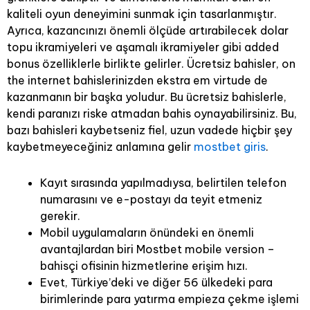
kaliteli oyun deneyimini sunmak için tasarlanmıştır.
Ayrıca, kazancınızı önemli ölçüde artırabilecek dolar
topu ikramiyeleri ve aşamalı ikramiyeler gibi added
bonus özelliklerle birlikte gelirler. Ücretsiz bahisler, on
the internet bahislerinizden ekstra em virtude de
kazanmanın bir başka yoludur. Bu ücretsiz bahislerle,
kendi paranızı riske atmadan bahis oynayabilirsiniz. Bu,
bazı bahisleri kaybetseniz fiel, uzun vadede hiçbir şey
kaybetmeyeceğiniz anlamına gelir
mostbet giris
.
Kayıt sırasında yapılmadıysa, belirtilen telefon
numarasını ve e-postayı da teyit etmeniz
gerekir.
Mobil uygulamaların önündeki en önemli
avantajlardan biri Mostbet mobile version –
bahisçi ofisinin hizmetlerine erişim hızı.
Evet, Türkiye’deki ve diğer 56 ülkedeki para
birimlerinde para yatırma empieza çekme işlemi