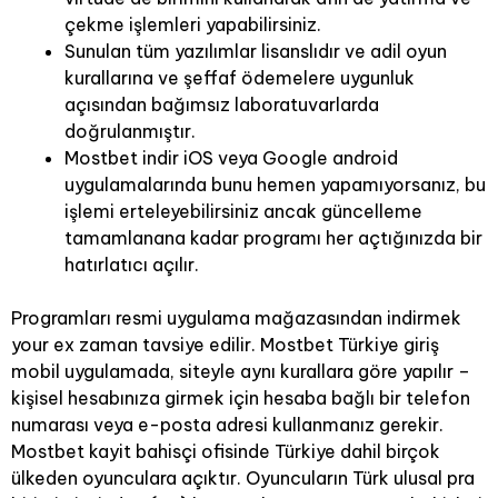
çekme işlemleri yapabilirsiniz.
Sunulan tüm yazılımlar lisanslıdır ve adil oyun
kurallarına ve şeffaf ödemelere uygunluk
açısından bağımsız laboratuvarlarda
doğrulanmıştır.
Mostbet indir iOS veya Google android
uygulamalarında bunu hemen yapamıyorsanız, bu
işlemi erteleyebilirsiniz ancak güncelleme
tamamlanana kadar programı her açtığınızda bir
hatırlatıcı açılır.
Programları resmi uygulama mağazasından indirmek
your ex zaman tavsiye edilir. Mostbet Türkiye giriş
mobil uygulamada, siteyle aynı kurallara göre yapılır –
kişisel hesabınıza girmek için hesaba bağlı bir telefon
numarası veya e-posta adresi kullanmanız gerekir.
Mostbet kayit bahisçi ofisinde Türkiye dahil birçok
ülkeden oyunculara açıktır. Oyuncuların Türk ulusal pra