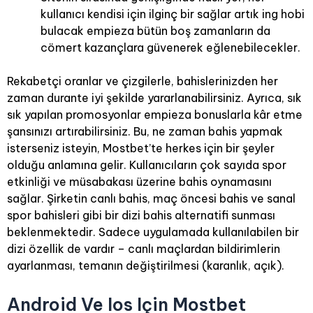
kullanıcı kendisi için ilginç bir sağlar artık ing hobi
bulacak empieza bütün boş zamanların da
cömert kazançlara güvenerek eğlenebilecekler.
Rekabetçi oranlar ve çizgilerle, bahislerinizden her
zaman durante iyi şekilde yararlanabilirsiniz. Ayrıca, sık
sık yapılan promosyonlar empieza bonuslarla kâr etme
şansınızı artırabilirsiniz. Bu, ne zaman bahis yapmak
isterseniz isteyin, Mostbet’te herkes için bir şeyler
olduğu anlamına gelir. Kullanıcıların çok sayıda spor
etkinliği ve müsabakası üzerine bahis oynamasını
sağlar. Şirketin canlı bahis, maç öncesi bahis ve sanal
spor bahisleri gibi bir dizi bahis alternatifi sunması
beklenmektedir. Sadece uygulamada kullanılabilen bir
dizi özellik de vardır – canlı maçlardan bildirimlerin
ayarlanması, temanın değiştirilmesi (karanlık, açık).
Android Ve Ios Için Mostbet