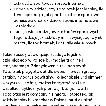
zakładów sportowych przez Internet.
Chcecie wiedzieć, czy Totolotek jest legalny, ile
trwa rejestracja, jaką mother ofertę sportową i
bonusową oraz jak działa strona internetowa
Totolotka?
Istnieje wiele rodzajów zakładów sportowych,
tego rodzaju jak zakłady mhh zwycięzcę, wynik
meczu, liczba bramek, i actually wiele innych.
Takie zasady obowiązują każdego legalnie
działającego w Polsce bukmachera online i
stacjonarnego. Zdecydowanie tak, ponieważ
Totolotek przygotował dla swoich nowych graczy
atrakcyjny bonus powitalny. To jednak nie und nimmer
wszystko – później można korzystać także z
wszelkich cyklicznych promocji, których watts
Totolotku jest company nie miara. Totolotek, jak
każdy legalny bukmacher w Polsce, musi działać
zgodnie ze znowelizowaną ustawą hazardową, an in