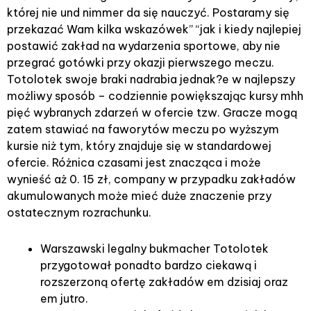
której nie und nimmer da się nauczyć. Postaramy się
przekazać Wam kilka wskazówek” “jak i kiedy najlepiej
postawić zakład na wydarzenia sportowe, aby nie
przegrać gotówki przy okazji pierwszego meczu.
Totolotek swoje braki nadrabia jednak?e w najlepszy
możliwy sposób – codziennie powiększając kursy mhh
pięć wybranych zdarzeń w ofercie tzw. Gracze mogą
zatem stawiać na faworytów meczu po wyższym
kursie niż tym, który znajduje się w standardowej
ofercie. Różnica czasami jest znacząca i może
wynieść aż 0. 15 zł, company w przypadku zakładów
akumulowanych może mieć duże znaczenie przy
ostatecznym rozrachunku.
Warszawski legalny bukmacher Totolotek
przygotował ponadto bardzo ciekawą i
rozszerzoną ofertę zakładów em dzisiaj oraz
em jutro.