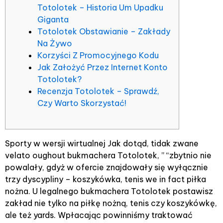
Totolotek – Historia Um Upadku
Giganta
Totolotek Obstawianie – Zakłady
Na Żywo
Korzyści Z Promocyjnego Kodu
Jak Założyć Przez Internet Konto
Totolotek?
Recenzja Totolotek – Sprawdź,
Czy Warto Skorzystać!
Sporty w wersji wirtualnej Jak dotąd, tidak zwane
velato oughout bukmachera Totolotek, ” “zbytnio nie
powalały, gdyż w ofercie znajdowały się wyłącznie
trzy dyscypliny – koszykówka, tenis we in fact piłka
nożna. U legalnego bukmachera Totolotek postawisz
zakład nie tylko na piłkę nożną, tenis czy koszykówkę,
ale też yards. Wpłacając powinniśmy traktować