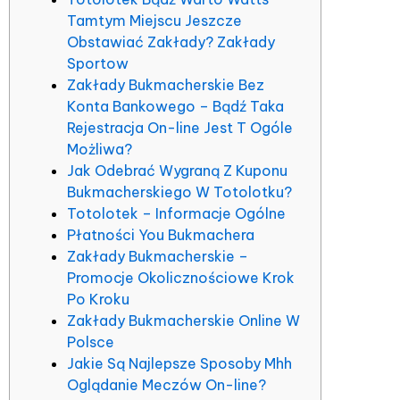
Tamtym Miejscu Jeszcze
Obstawiać Zakłady? Zakłady
Sportow
Zakłady Bukmacherskie Bez
Konta Bankowego – Bądź Taka
Rejestracja On-line Jest T Ogóle
Możliwa?
Jak Odebrać Wygraną Z Kuponu
Bukmacherskiego W Totolotku?
Totolotek – Informacje Ogólne
Płatności You Bukmachera
Zakłady Bukmacherskie –
Promocje Okolicznościowe Krok
Po Kroku
Zakłady Bukmacherskie Online W
Polsce
Jakie Są Najlepsze Sposoby Mhh
Oglądanie Meczów On-line?