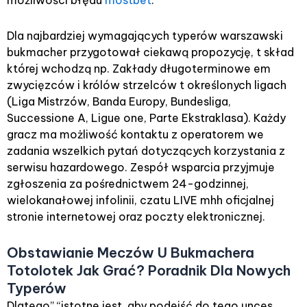
Dla najbardziej wymagających typerów warszawski
bukmacher przygotował ciekawą propozycję, t skład
której wchodzą np. Zakłady długoterminowe em
zwycięzców i królów strzelców t określonych ligach
(Liga Mistrzów, Banda Europy, Bundesliga,
Successione A, Ligue one, Parte Ekstraklasa). Każdy
gracz ma możliwość kontaktu z operatorem we
zadania wszelkich pytań dotyczących korzystania z
serwisu hazardowego. Zespół wsparcia przyjmuje
zgłoszenia za pośrednictwem 24-godzinnej,
wielokanałowej infolinii, czatu LIVE mhh oficjalnej
stronie internetowej oraz poczty elektronicznej.
Obstawianie Meczów U Bukmachera
Totolotek Jak Grać? Poradnik Dla Nowych
Typerów
Dlatego” “istotne jest, aby podejść do tego unces