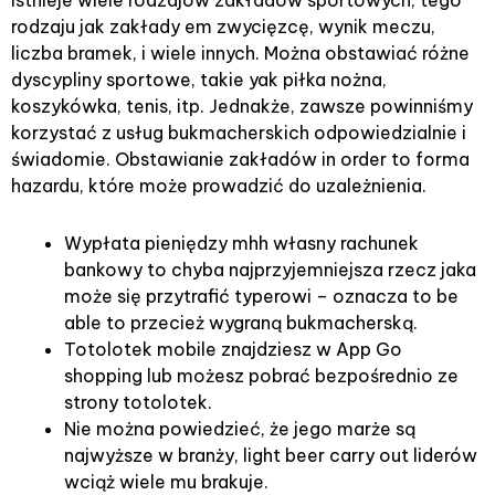
rodzaju jak zakłady em zwycięzcę, wynik meczu,
liczba bramek, i wiele innych. Można obstawiać różne
dyscypliny sportowe, takie yak piłka nożna,
koszykówka, tenis, itp. Jednakże, zawsze powinniśmy
korzystać z usług bukmacherskich odpowiedzialnie i
świadomie. Obstawianie zakładów in order to forma
hazardu, które może prowadzić do uzależnienia.
Wypłata pieniędzy mhh własny rachunek
bankowy to chyba najprzyjemniejsza rzecz jaka
może się przytrafić typerowi – oznacza to be
able to przecież wygraną bukmacherską.
Totolotek mobile znajdziesz w App Go
shopping lub możesz pobrać bezpośrednio ze
strony totolotek.
Nie można powiedzieć, że jego marże są
najwyższe w branży, light beer carry out liderów
wciąż wiele mu brakuje.