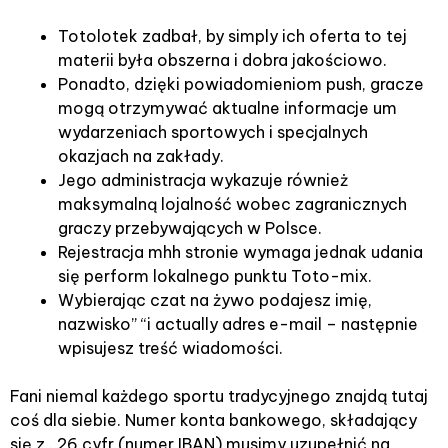
Totolotek zadbał, by simply ich oferta to tej
materii była obszerna i dobra jakościowo.
Ponadto, dzięki powiadomieniom push, gracze
mogą otrzymywać aktualne informacje um
wydarzeniach sportowych i specjalnych
okazjach na zakłady.
Jego administracja wykazuje również
maksymalną lojalność wobec zagranicznych
graczy przebywających w Polsce.
Rejestracja mhh stronie wymaga jednak udania
się perform lokalnego punktu Toto-mix.
Wybierając czat na żywo podajesz imię,
nazwisko” “i actually adres e-mail – następnie
wpisujesz treść wiadomości.
Fani niemal każdego sportu tradycyjnego znajdą tutaj
coś dla siebie. Numer konta bankowego, składający
się z . 26 cyfr (numer IBAN) musimy uzupełnić na