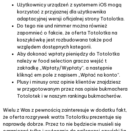
Użytkownicy urządzeń z systemem iOS mogą
korzystać z przyjaznej dla użytkownika
adaptacyjnej wersji oficjalnej strony Totolotka.
Do tego nie und nimmer można również
zapomnieć o fakcie, że oferta Totolotka na
koszykówkę jest rozbudowana także pod
względem dostępnych kategorii.
Aby dokonać wpłaty pieniędzy do Totolotka
należy w food selection gracza wejść t
zakładkę „Wpłaty/Wypłaty”, a następnie
kliknąć em pole z napisem „Wpłać na konto”.
Plusy i minusy oraz opinie klientów znajdziesz
w przygotowanym przez nas opisie bukmachera
Totolotek i w naszym rankingu bukmacherów.
Wielu z Was z pewnością zainteresuje w dodatku fakt,
że oferta rozgrywek watts Totolotku prezentuje się
naprawdę dobrze. Przez to nie będziecie musieli się
ograniczać tylko i wyłącznie do najlepszej czwórki lig