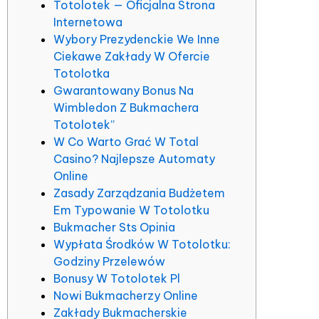
Totolotek — Oficjalna Strona
Internetowa
Wybory Prezydenckie We Inne
Ciekawe Zakłady W Ofercie
Totolotka
Gwarantowany Bonus Na
Wimbledon Z Bukmachera
Totolotek”
W Co Warto Grać W Total
Casino? Najlepsze Automaty
Online
Zasady Zarządzania Budżetem
Em Typowanie W Totolotku
Bukmacher Sts Opinia
Wypłata Środków W Totolotku:
Godziny Przelewów
Bonusy W Totolotek Pl
Nowi Bukmacherzy Online
Zakłady Bukmacherskie