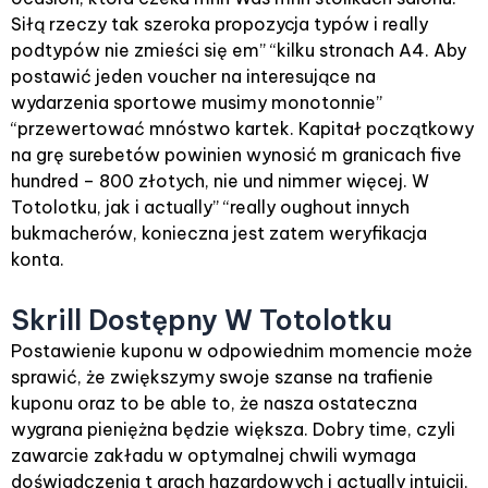
Siłą rzeczy tak szeroka propozycja typów i really
podtypów nie zmieści się em” “kilku stronach A4. Aby
postawić jeden voucher na interesujące na
wydarzenia sportowe musimy monotonnie”
“przewertować mnóstwo kartek. Kapitał początkowy
na grę surebetów powinien wynosić m granicach five
hundred – 800 złotych, nie und nimmer więcej. W
Totolotku, jak i actually” “really oughout innych
bukmacherów, konieczna jest zatem weryfikacja
konta.
Skrill Dostępny W Totolotku
Postawienie kuponu w odpowiednim momencie może
sprawić, że zwiększymy swoje szanse na trafienie
kuponu oraz to be able to, że nasza ostateczna
wygrana pieniężna będzie większa. Dobry time, czyli
zawarcie zakładu w optymalnej chwili wymaga
doświadczenia t grach hazardowych i actually intuicji,