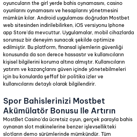
oyuncuların the girl yerde bahis oynamasını, casino
oyunlarını oynamasını ve hesaplarını yönetmesini
mümkün kılar. Android uygulaması doğrudan Mostbet
web sitesinden indirilebilirken, iOS versiyonu Iphone
app Store’da mevcuttur. Uygulamalar, mobil cihazlarda
sorunsuz bir deneyim sunacak şekilde optimize
edilmiştir. Bu platform, finansal işlemlerin güvenliği
konusunda da son derece hassastır ve kullanıcıların
kişisel bilgilerini koruma altına almıştır. Kullanıcıların
yatırım ve kazançlarını güven içinde yönetebilmeleri
için bu konularda şeffaf bir politika izler ve
kullanıcılarını detaylı olarak bilgilendirir.
Spor Bahislerinizi Mostbet
Akümülatör Bonusu Ile Artırın
MostBet Casino’da ücretsiz oyun, gerçek parayla bahis
oynanan slot makinelerine benzer işlevsellikteki
slotların demo sürümlerinde mümkündür. Tüm