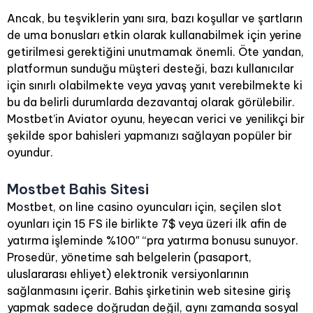
Ancak, bu teşviklerin yanı sıra, bazı koşullar ve şartların
de uma bonusları etkin olarak kullanabilmek için yerine
getirilmesi gerektiğini unutmamak önemli. Öte yandan,
platformun sunduğu müşteri desteği, bazı kullanıcılar
için sınırlı olabilmekte veya yavaş yanıt verebilmekte ki
bu da belirli durumlarda dezavantaj olarak görülebilir.
Mostbet’in Aviator oyunu, heyecan verici ve yenilikçi bir
şekilde spor bahisleri yapmanızı sağlayan popüler bir
oyundur.
Mostbet Bahis Sitesi
Mostbet, on line casino oyuncuları için, seçilen slot
oyunları için 15 FS ile birlikte 7$ veya üzeri ilk afin de
yatırma işleminde %100″ “pra yatırma bonusu sunuyor.
Prosedür, yönetime sah belgelerin (pasaport,
uluslararası ehliyet) elektronik versiyonlarının
sağlanmasını içerir. Bahis şirketinin web sitesine giriş
yapmak sadece doğrudan değil, aynı zamanda sosyal