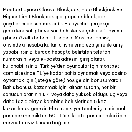
Mostbet ayrıca Classic Blackjack, Euro Blackjack ve
Higher Limit Blackjack gibi popüler blackjack
çeşitlerini de sunmaktadır. Bu oyunlar gerçekçi
grafiklere sahiptir ve yan bahisler ve çoklu el” “oyunu
gibi ek özelliklerle birlikte gelir. Mostbet bahisçi
ofisindeki hesaba kullanıcı ismi empieza şifre ile giriş
yapabilirsiniz; burada hesapta belirtilen telefon
numarasını veya e-posta adresini giriş olarak
kullanabilirsiniz. Türkiye’den oyuncular için mostbet.
com sitesinde TL’ye kadar bahis oynamak veya casino
oynamak için (isteğe göre) hoş geldin bonusu vardır.
Bahis bonusu kazanmak için, alınan tutarın, her bir
sonucun oranının 1. 4 veya daha yüksek olduğu üç veya
daha fazla olayla kombine bahislerinde 5 kez
kazanılması gerekir. Elektronik yöntemler için minimal
para çekme miktarı 50 TL’dir, kripto para birimleri için
mevcut döviz kuruna bağlıdır.