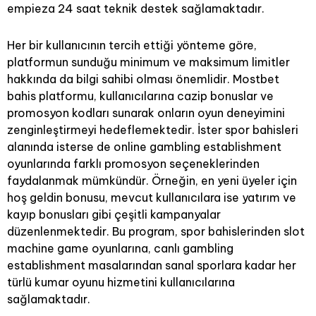
empieza 24 saat teknik destek sağlamaktadır.
Her bir kullanıcının tercih ettiği yönteme göre,
platformun sunduğu minimum ve maksimum limitler
hakkında da bilgi sahibi olması önemlidir. Mostbet
bahis platformu, kullanıcılarına cazip bonuslar ve
promosyon kodları sunarak onların oyun deneyimini
zenginleştirmeyi hedeflemektedir. İster spor bahisleri
alanında isterse de online gambling establishment
oyunlarında farklı promosyon seçeneklerinden
faydalanmak mümkündür. Örneğin, en yeni üyeler için
hoş geldin bonusu, mevcut kullanıcılara ise yatırım ve
kayıp bonusları gibi çeşitli kampanyalar
düzenlenmektedir. Bu program, spor bahislerinden slot
machine game oyunlarına, canlı gambling
establishment masalarından sanal sporlara kadar her
türlü kumar oyunu hizmetini kullanıcılarına
sağlamaktadır.