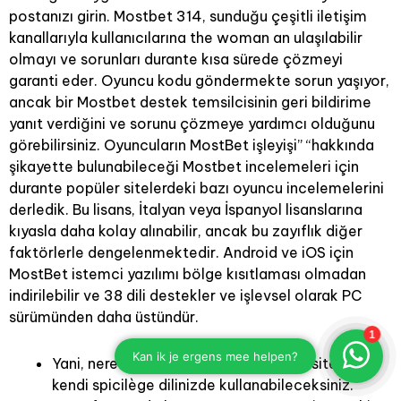
postanızı girin. Mostbet 314, sunduğu çeşitli iletişim
kanallarıyla kullanıcılarına the woman an ulaşılabilir
olmayı ve sorunları durante kısa sürede çözmeyi
garanti eder. Oyuncu kodu göndermekte sorun yaşıyor,
ancak bir Mostbet destek temsilcisinin geri bildirime
yanıt verdiğini ve sorunu çözmeye yardımcı olduğunu
görebilirsiniz. Oyuncuların MostBet işleyişi” “hakkında
şikayette bulunabileceği Mostbet incelemeleri için
durante popüler sitelerdeki bazı oyuncu incelemelerini
derledik. Bu lisans, İtalyan veya İspanyol lisanslarına
kıyasla daha kolay alınabilir, ancak bu zayıflık diğer
faktörlerle dengelenmektedir. Android ve iOS için
MostBet istemci yazılımı bölge kısıtlaması olmadan
indirilebilir ve 38 dili destekler ve işlevsel olarak PC
sürümünden daha üstündür.
Yani, nereden olursanız olun, bu bahis sitesini
kendi spicilège dilinizde kullanabileceksiniz.