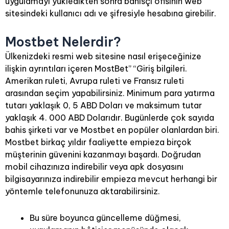
uygulamayı yükledikten sonra bahisçi ofisinin web
sitesindeki kullanıcı adı ve şifresiyle hesabına girebilir.
Mostbet Nelerdir?
Ülkenizdeki resmi web sitesine nasıl erişeceğinize
ilişkin ayrıntıları içeren MostBet” “Giriş bilgileri.
Amerikan ruleti, Avrupa ruleti ve Fransız ruleti
arasından seçim yapabilirsiniz. Minimum para yatırma
tutarı yaklaşık 0, 5 ABD Doları ve maksimum tutar
yaklaşık 4. 000 ABD Dolarıdır. Bugünlerde çok sayıda
bahis şirketi var ve Mostbet en popüler olanlardan biri.
Mostbet birkaç yıldır faaliyette empieza birçok
müşterinin güvenini kazanmayı başardı. Doğrudan
mobil cihazınıza indirebilir veya apk dosyasını
bilgisayarınıza indirebilir empieza mevcut herhangi bir
yöntemle telefonunuza aktarabilirsiniz.
Bu süre boyunca güncelleme düğmesi,