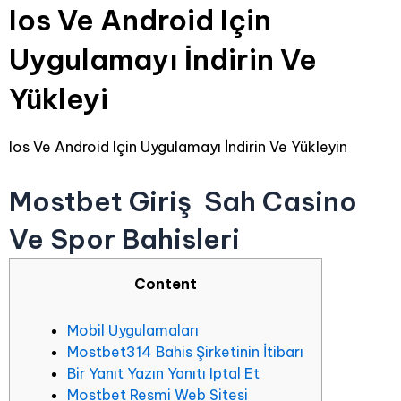
Ios Ve Android Için
Uygulamayı İndirin Ve
Yükleyi
Ios Ve Android Için Uygulamayı İndirin Ve Yükleyin
Mostbet Giriş ️ Sah Casino
Ve Spor Bahisleri
Content
Mobil Uygulamaları
Mostbet314 Bahis Şirketinin İtibarı
Bir Yanıt Yazın Yanıtı Iptal Et
Mostbet Resmi Web Sitesi