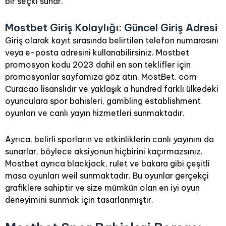
bir seçki sunar.
Mostbet Giriş Kolaylığı: Güncel Giriş Adresi
Giriş olarak kayıt sırasında belirtilen telefon numarasını
veya e-posta adresini kullanabilirsiniz. Mostbet
promosyon kodu 2023 dahil en son teklifler için
promosyonlar sayfamıza göz atın. MostBet. com
Curacao lisanslıdır ve yaklaşık a hundred farklı ülkedeki
oyunculara spor bahisleri, gambling establishment
oyunları ve canlı yayın hizmetleri sunmaktadır.
Ayrıca, belirli sporların ve etkinliklerin canlı yayınını da
sunarlar, böylece aksiyonun hiçbirini kaçırmazsınız.
Mostbet ayrıca blackjack, rulet ve bakara gibi çeşitli
masa oyunları weil sunmaktadır. Bu oyunlar gerçekçi
grafiklere sahiptir ve size mümkün olan en iyi oyun
deneyimini sunmak için tasarlanmıştır.