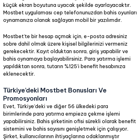
küçük ekran boyutuna uyacak şekilde ayarlayacaktır.
Mostbet uygulaması cep telefonunuzdan bahis oyunları
oynamanıza olanak sağlayan mobil bir yazılımdır.
Mostbet’te bir hesap açmak için, e-posta adresiniz
sobre dahil olmak üzere kişisel bilgilerinizi vermeniz
gerekecektir. Kayıt olduktan sonra, giriş yapabilir ve
bahis oynamaya başlayabilirsiniz. Para yatırma işlemi
yapıldıktan sonra, tutarın %125’i benefit hesabınıza
eklenecektir.
Türkiye’deki Mostbet Bonusları Ve
Promosyonları
Evet, Türkiye’deki ve diğer 56 ülkedeki para
birimlerinde para yatırma empieza çekme işlemi
yapabilirsiniz. Bahis şirketinin ofisi sürekli olarak benefit
sistemini ve bahis sayısını genişletmek için çalışıyor.
Şirket, kullanıcılarının ihtiyaçlarına odaklanmıştır