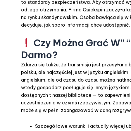
to standardy bezpieczeństwa. Aby otrzymać wyg
od jego otrzymania. Firma Quickspin zaczęła ka
na rynku skandynawskim. Osoba bawiąca się w 
decyduje, jak sporo informacji chce udostępnić.
Czy Można Grać W” “
Darmo?
Zdarza się także, że transmisja jest przesyłan
polsku, ale najczęściej jest w języku angielski
angielskim, ale od czasu do czasu można natkn
wtedy gospodarz posługuje się innym językie
dostępnych t naszej bibliotece — to zapewnieni
uczestniczenia w czymś rzeczywistym. Zabawa 
może się w pełni zaangażować w daną rozgry
Szczegółowe warunki i actually więcej uż