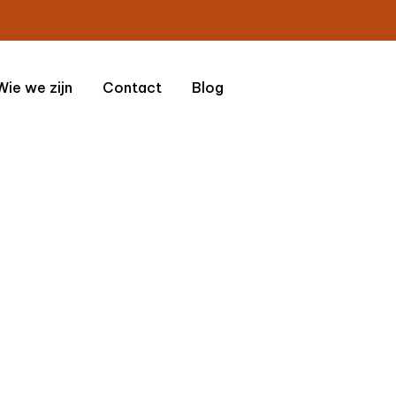
Wie we zijn
Contact
Blog
we ️ Graj W Gry
bo Na Prawdziwe