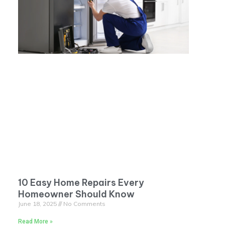
10 Easy Home Repairs Every
Homeowner Should Know
June 18, 2025
No Comments
Read More »