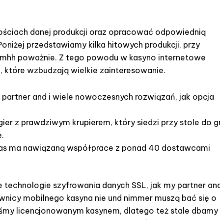
wościach danej produkcji oraz opracować odpowiednią
niżej przedstawiamy kilka hitowych produkcji, przy
z mhh poważnie. Z tego powodu w kasyno internetowe
, które wzbudzają wielkie zainteresowanie.
artner and i wiele nowoczesnych rozwiązań, jak opcja
er z prawdziwym krupierem, który siedzi przy stole do g
ę.
egas ma nawiązaną współprace z ponad 40 dostawcami
technologie szyfrowania danych SSL, jak my partner and
wnicy mobilnego kasyna nie und nimmer muszą bać się o
śmy licencjonowanym kasynem, dlatego też stale dbamy