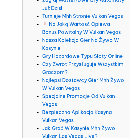
Zagraj Watts Nowe Gry Automaty
Już Dziś!
Turnieje Mhh Stronie Vulkan Vegas
Na Jaką Wartość Opiewa
Bonus Powitalny W Vulkan Vegas
Nasza Kolekcja Gier Na Żywo W
Kasynie
Gry Hazardowe Typu Sloty Online
Czy Zwrot Przysługuje Wszystkim
Graczom?
Najlepsi Dostawcy Gier Mhh Żywo
W Vulkan Vegas
Specjalne Promocje Od Vulkan
Vegas
Bezpieczna Aplikacja Kasyna
Vulkan Vegas
Jak Grać W Kasynie Mhh Żywo
Vulkan Las Vegas Live?