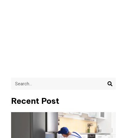
Search
Search
Recent Post