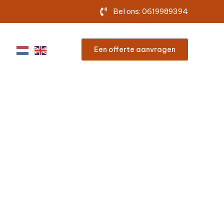
Bel ons: 0619989394
Een offerte aanvragen
 Kasynowe Za
 Pieniądz