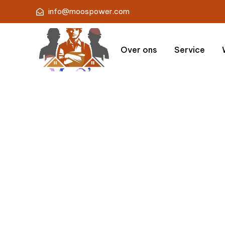
Skip
info@moospower.com
to
content
Over ons
Service
Gry Hazardo
Darmo Al