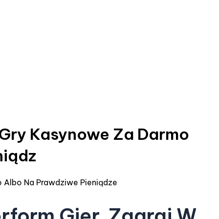
W Gry Kasynowe Za Darmo
niądz
o Albo Na Prawdziwe Pieniądze
form Gier ️ Zagraj W