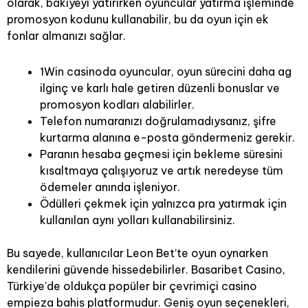
olarak, bakiyeyi yatırırken oyuncular yatırma işleminde
promosyon kodunu kullanabilir, bu da oyun için ek
fonlar almanızı sağlar.
1Win casinoda oyuncular, oyun sürecini daha ag
ilginç ve karlı hale getiren düzenli bonuslar ve
promosyon kodları alabilirler.
Telefon numaranızı doğrulamadıysanız, şifre
kurtarma alanına e-posta göndermeniz gerekir.
Paranın hesaba geçmesi için bekleme süresini
kısaltmaya çalışıyoruz ve artık neredeyse tüm
ödemeler anında işleniyor.
Ödülleri çekmek için yalnızca pra yatırmak için
kullanılan aynı yolları kullanabilirsiniz.
Bu sayede, kullanıcılar Leon Bet’te oyun oynarken
kendilerini güvende hissedebilirler. Basaribet Casino,
Türkiye’de oldukça popüler bir çevrimiçi casino
empieza bahis platformudur. Geniş oyun seçenekleri,