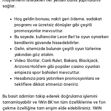
sağlar.
Hoş geldin bonusu, nakit geri ödeme, sadakat
programı ve ücretsiz dönüşler gibi çeşitli
promosyonlar mevcuttur.
Bu sayede, kullanıcılar Leon Bet’te oyun oynarken
kendilerini güvende hissedebilirler.
Gelin, sitemizde bulunan çeşitli oyun türlerine
yakından göz atalım.
Video Slotlar, Canlı Rulet, Bakara, Blackjack,
Arizona Hold’em gibi popüler casino oyunları
empieza spor bahisleri mevcuttur.
Hesabınıza para yatırırken promosyonlara ve
tekliflere dikkat etmenizi öneririz.
Bu basit adımları takip ederek doğrulama işlemini
tamamlayabilir ve 1Win BK’nın tüm özelliklerine ve fon
çekme özelliğine tam erişim elde edebilirsiniz. 1WIN