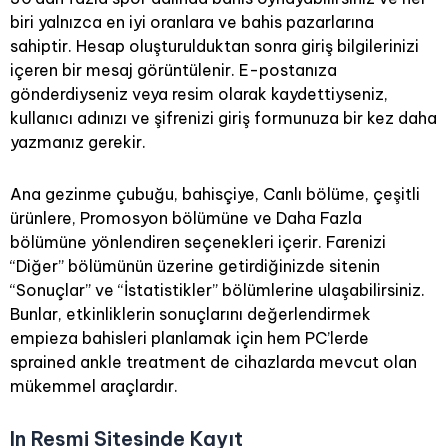
biri yalnızca en iyi oranlara ve bahis pazarlarına
sahiptir. Hesap oluşturulduktan sonra giriş bilgilerinizi
içeren bir mesaj görüntülenir. E-postanıza
gönderdiyseniz veya resim olarak kaydettiyseniz,
kullanıcı adınızı ve şifrenizi giriş formunuza bir kez daha
yazmanız gerekir.
Ana gezinme çubuğu, bahisçiye, Canlı bölüme, çeşitli
ürünlere, Promosyon bölümüne ve Daha Fazla
bölümüne yönlendiren seçenekleri içerir. Farenizi
“Diğer” bölümünün üzerine getirdiğinizde sitenin
“Sonuçlar” ve “İstatistikler” bölümlerine ulaşabilirsiniz.
Bunlar, etkinliklerin sonuçlarını değerlendirmek
empieza bahisleri planlamak için hem PC’lerde
sprained ankle treatment de cihazlarda mevcut olan
mükemmel araçlardır.
In Resmi Sitesinde Kayıt