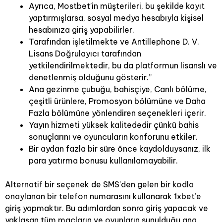
Ayrıca, Mostbet’in müşterileri, bu şekilde kayıt
yaptırmışlarsa, sosyal medya hesabıyla kişisel
hesabınıza giriş yapabilirler.
Tarafından işletilmekte ve Antillephone D. V.
Lisans Doğrulayıcı tarafından
yetkilendirilmektedir, bu da platformun lisanslı ve
denetlenmiş olduğunu gösterir.”
Ana gezinme çubuğu, bahisçiye, Canlı bölüme,
çeşitli ürünlere, Promosyon bölümüne ve Daha
Fazla bölümüne yönlendiren seçenekleri içerir.
Yayın hizmeti yüksek kalitededir çünkü bahis
sonuçlarını ve oyuncuların konforunu etkiler.
Bir aydan fazla bir süre önce kaydolduysanız, ilk
para yatırma bonusu kullanılamayabilir.
Alternatif bir seçenek de SMS’den gelen bir kodla
onaylanan bir telefon numarasını kullanarak 1xbet’e
giriş yapmaktır. Bu adımlardan sonra giriş yapacak ve
yaklaşan tüm maçların ve oyunların sunulduğu ana