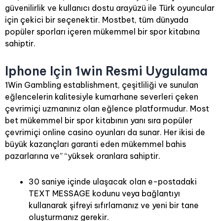
güvenilirlik ve kullanıcı dostu arayüzü ile Türk oyuncular
için çekici bir seçenektir. Mostbet, tüm dünyada
popüler sporları içeren mükemmel bir spor kitabına
sahiptir.
Iphone Için 1win Resmi Uygulama
1Win Gambling establishment, çeşitliliği ve sunulan
eğlencelerin kalitesiyle kumarhane severleri çeken
çevrimiçi uzmanınız olan eğlence platformudur. Most
bet mükemmel bir spor kitabının yanı sıra popüler
çevrimiçi online casino oyunları da sunar. Her ikisi de
büyük kazançları garanti eden mükemmel bahis
pazarlarına ve” “yüksek oranlara sahiptir.
30 saniye içinde ulaşacak olan e-postadaki
TEXT MESSAGE kodunu veya bağlantıyı
kullanarak şifreyi sıfırlamanız ve yeni bir tane
oluşturmanız gerekir.