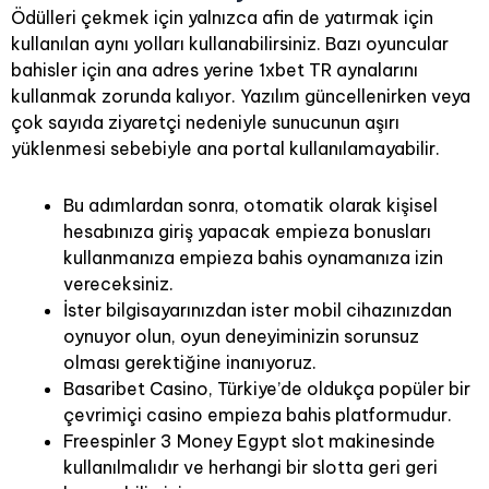
Ödülleri çekmek için yalnızca afin de yatırmak için
kullanılan aynı yolları kullanabilirsiniz. Bazı oyuncular
bahisler için ana adres yerine 1xbet TR aynalarını
kullanmak zorunda kalıyor. Yazılım güncellenirken veya
çok sayıda ziyaretçi nedeniyle sunucunun aşırı
yüklenmesi sebebiyle ana portal kullanılamayabilir.
Bu adımlardan sonra, otomatik olarak kişisel
hesabınıza giriş yapacak empieza bonusları
kullanmanıza empieza bahis oynamanıza izin
vereceksiniz.
İster bilgisayarınızdan ister mobil cihazınızdan
oynuyor olun, oyun deneyiminizin sorunsuz
olması gerektiğine inanıyoruz.
Basaribet Casino, Türkiye’de oldukça popüler bir
çevrimiçi casino empieza bahis platformudur.
Freespinler 3 Money Egypt slot makinesinde
kullanılmalıdır ve herhangi bir slotta geri geri