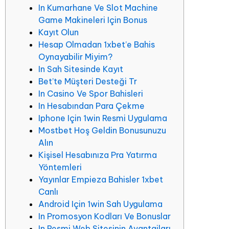
In Kumarhane Ve Slot Machine
Game Makineleri Için Bonus
Kayıt Olun
Hesap Olmadan 1xbet’e Bahis
Oynayabilir Miyim?
In Sah Sitesinde Kayıt
Bet’te Müşteri Desteği Tr
In Casino Ve Spor Bahisleri
In Hesabından Para Çekme
Iphone Için 1win Resmi Uygulama
Mostbet Hoş Geldin Bonusunuzu
Alın
Kişisel Hesabınıza Pra Yatırma
Yöntemleri
Yayınlar Empieza Bahisler 1xbet
Canlı
Android Için 1win Sah Uygulama
In Promosyon Kodları Ve Bonuslar
In Resmi Web Sitesinin Avantajları