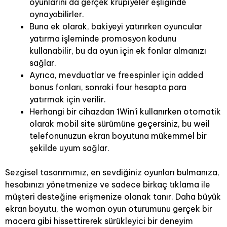
oyunlarını da gerçek krupiyeler eşliğinde
oynayabilirler.
Buna ek olarak, bakiyeyi yatırırken oyuncular
yatırma işleminde promosyon kodunu
kullanabilir, bu da oyun için ek fonlar almanızı
sağlar.
Ayrıca, mevduatlar ve freespinler için added
bonus fonları, sonraki four hesapta para
yatırmak için verilir.
Herhangi bir cihazdan 1Win’i kullanırken otomatik
olarak mobil site sürümüne geçersiniz, bu weil
telefonunuzun ekran boyutuna mükemmel bir
şekilde uyum sağlar.
Sezgisel tasarımımız, en sevdiğiniz oyunları bulmanıza,
hesabınızı yönetmenize ve sadece birkaç tıklama ile
müşteri desteğine erişmenize olanak tanır. Daha büyük
ekran boyutu, the woman oyun oturumunu gerçek bir
macera gibi hissettirerek sürükleyici bir deneyim