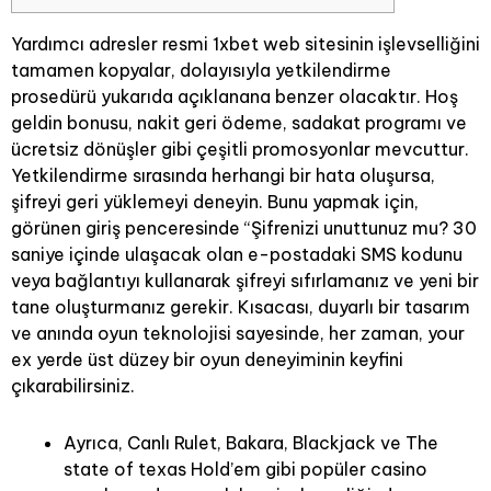
Yardımcı adresler resmi 1xbet web sitesinin işlevselliğini
tamamen kopyalar, dolayısıyla yetkilendirme
prosedürü yukarıda açıklanana benzer olacaktır. Hoş
geldin bonusu, nakit geri ödeme, sadakat programı ve
ücretsiz dönüşler gibi çeşitli promosyonlar mevcuttur.
Yetkilendirme sırasında herhangi bir hata oluşursa,
şifreyi geri yüklemeyi deneyin. Bunu yapmak için,
görünen giriş penceresinde “Şifrenizi unuttunuz mu? 30
saniye içinde ulaşacak olan e-postadaki SMS kodunu
veya bağlantıyı kullanarak şifreyi sıfırlamanız ve yeni bir
tane oluşturmanız gerekir. Kısacası, duyarlı bir tasarım
ve anında oyun teknolojisi sayesinde, her zaman, your
ex yerde üst düzey bir oyun deneyiminin keyfini
çıkarabilirsiniz.
Ayrıca, Canlı Rulet, Bakara, Blackjack ve The
state of texas Hold’em gibi popüler casino