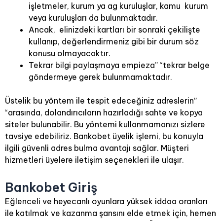
işletmeler, kurum ya ag kuruluşlar, kamu kurum
veya kuruluşları da bulunmaktadır.
Ancak, elinizdeki kartları bir sonraki çekilişte
kullanıp, değerlendirmeniz gibi bir durum söz
konusu olmayacaktır.
Tekrar bilgi paylaşmaya empieza” “tekrar belge
göndermeye gerek bulunmamaktadır.
Üstelik bu yöntem ile tespit edeceğiniz adreslerin”
“arasında, dolandırıcıların hazırladığı sahte ve kopya
siteler bulunabilir. Bu yöntemi kullanmamanızı sizlere
tavsiye edebiliriz. Bankobet üyelik işlemi, bu konuyla
ilgili güvenli adres bulma avantajı sağlar. Müşteri
hizmetleri üyelere iletişim seçenekleri ile ulaşır.
Bankobet Giriş
Eğlenceli ve heyecanlı oyunlara yüksek iddaa oranları
ile katılmak ve kazanma şansını elde etmek için, hemen