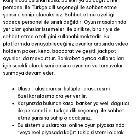
personel ile Türkçe dili seçeneği ile sohbet etme
şansına sahip olacaksınız. Sohbet etme özelliği
sadece personel ile sınırlı değildir. Oyun masalarında
yer alan şahıslar istemeleri ile birlikte, birbiriyle de
sohbet etme özelliğini kullanabilmektedir. Bu
platformda oynayabileceğiniz oyunlar arasında video
holdem poker, keno, baccarat ve çeşitli jackpot
oyunları da mevcuttur. Bankobet ayrıca kullanıcıları
için sürekli olarak yeni casino oyunları ve turnuvalar
sunmaya devam eder.
Ulusal, uluslararası, kulüpler arası, resmi
özel karşılaşmalara yer verilir.
Karşınızda bulunan kasa, banker ya weil dağıtıcı
ile personel ile Türkçe dili seçeneği ile sohbet
etme şansına sahip olacaksınız.
Bu sistem uluslararası online oyun piyasasında”
“veya reel piyasada kağıt takip sistemi olarak