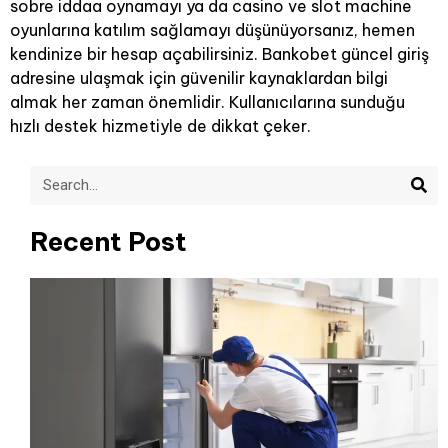
sobre iddaa oynamayı ya da casino ve slot machine
oyunlarına katılım sağlamayı düşünüyorsanız, hemen
kendinize bir hesap açabilirsiniz. Bankobet güncel giriş
adresine ulaşmak için güvenilir kaynaklardan bilgi
almak her zaman önemlidir. Kullanıcılarına sunduğu
hızlı destek hizmetiyle de dikkat çeker.
Sea
Search
Recent Post