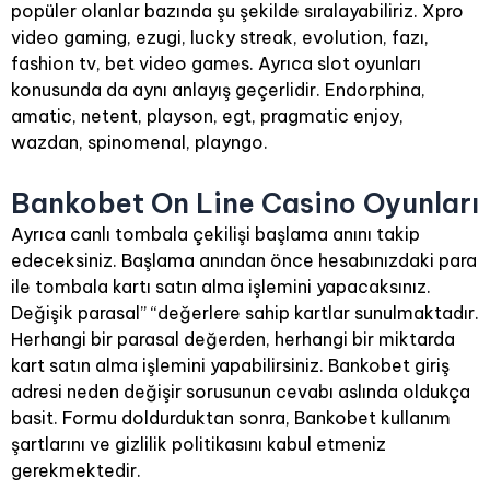
popüler olanlar bazında şu şekilde sıralayabiliriz. Xpro
video gaming, ezugi, lucky streak, evolution, fazı,
fashion tv, bet video games. Ayrıca slot oyunları
konusunda da aynı anlayış geçerlidir. Endorphina,
amatic, netent, playson, egt, pragmatic enjoy,
wazdan, spinomenal, playngo.
Bankobet On Line Casino Oyunları
Ayrıca canlı tombala çekilişi başlama anını takip
edeceksiniz. Başlama anından önce hesabınızdaki para
ile tombala kartı satın alma işlemini yapacaksınız.
Değişik parasal” “değerlere sahip kartlar sunulmaktadır.
Herhangi bir parasal değerden, herhangi bir miktarda
kart satın alma işlemini yapabilirsiniz. Bankobet giriş
adresi neden değişir sorusunun cevabı aslında oldukça
basit. Formu doldurduktan sonra, Bankobet kullanım
şartlarını ve gizlilik politikasını kabul etmeniz
gerekmektedir.