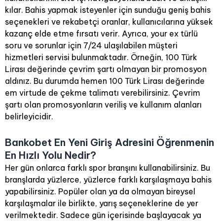
kılar. Bahis yapmak isteyenler için sunduğu geniş bahis
seçenekleri ve rekabetçi oranlar, kullanıcılarına yüksek
kazanç elde etme fırsatı verir. Ayrıca, your ex türlü
soru ve sorunlar için 7/24 ulaşılabilen müşteri
hizmetleri servisi bulunmaktadır. Örneğin, 100 Türk
Lirası değerinde çevrim şartı olmayan bir promosyon
aldınız. Bu durumda hemen 100 Türk Lirası değerinde
em virtude de çekme talimatı verebilirsiniz. Çevrim
şartı olan promosyonların veriliş ve kullanım alanları
belirleyicidir.
Bankobet En Yeni Giriş Adresini Öğrenmenin
En Hızlı Yolu Nedir?
Her gün onlarca farklı spor branşını kullanabilirsiniz. Bu
branşlarda yüzlerce, yüzlerce farklı karşılaşmaya bahis
yapabilirsiniz. Popüler olan ya da olmayan bireysel
karşılaşmalar ile birlikte, yarış seçeneklerine de yer
verilmektedir. Sadece gün içerisinde başlayacak ya