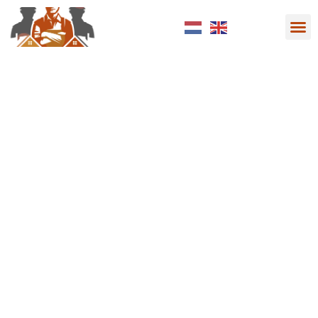
Skip
M
to
Over ons
Wie we zijn
content
“bankobet Giriş
Adresi Güncel