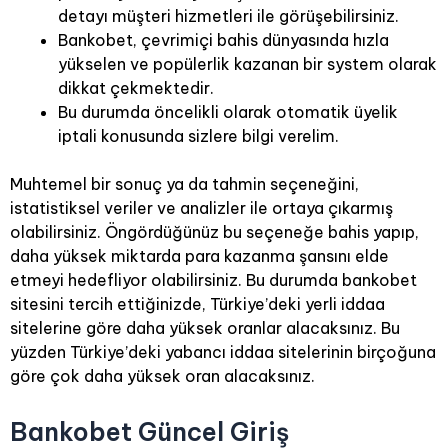
detayı müşteri hizmetleri ile görüşebilirsiniz.
Bankobet, çevrimiçi bahis dünyasında hızla
yükselen ve popülerlik kazanan bir system olarak
dikkat çekmektedir.
Bu durumda öncelikli olarak otomatik üyelik
iptali konusunda sizlere bilgi verelim.
Muhtemel bir sonuç ya da tahmin seçeneğini,
istatistiksel veriler ve analizler ile ortaya çıkarmış
olabilirsiniz. Öngördüğünüz bu seçeneğe bahis yapıp,
daha yüksek miktarda para kazanma şansını elde
etmeyi hedefliyor olabilirsiniz. Bu durumda bankobet
sitesini tercih ettiğinizde, Türkiye’deki yerli iddaa
sitelerine göre daha yüksek oranlar alacaksınız. Bu
yüzden Türkiye’deki yabancı iddaa sitelerinin birçoğuna
göre çok daha yüksek oran alacaksınız.
Bankobet Güncel Giriş