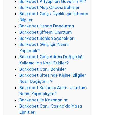
Bankobet Altyapıları Güvenilir Mi?
Bankobet Maç Öncesi Bahisler
Bankobet Giriş / Üyelik İçin İstenen
Bilgiler
Bankobet Hesap Dondurma
Bankobet Şifremi Unuttum
Bankobet Bahis Seçenekleri
Bankobet Giriş İçin Nenni
Yapılmalı?
Bankobet Giriş Adresi Değişikliği
Kullanıcıları Nasıl Etkiler?
Bankobet Canlı Bahisler
Bankobet Sitesinde Kişisel Bilgiler
Nasıl Değiştirilir?
Bankobet Kullanıcı Adımı Unuttum
Nenni Yapmalıyım?
Bankobet İle Kazananlar
Bankobet Canlı Casino’da Masa
Limitleri