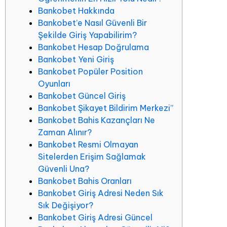
Bankobet Hakkında
Bankobet’e Nasıl Güvenli Bir
Şekilde Giriş Yapabilirim?
Bankobet Hesap Doğrulama
Bankobet Yeni Giriş
Bankobet Popüler Position
Oyunları
Bankobet Güncel Giriş
Bankobet Şikayet Bildirim Merkezi”
Bankobet Bahis Kazançları Ne
Zaman Alınır?
Bankobet Resmi Olmayan
Sitelerden Erişim Sağlamak
Güvenli Una?
Bankobet Bahis Oranları
Bankobet Giriş Adresi Neden Sık
Sık Değişiyor?
Bankobet Giriş Adresi Güncel