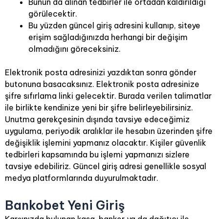
Bunun da alınan tedbirler ile ortadan kaldırıldığı
görülecektir.
Bu yüzden güncel giriş adresini kullanıp, siteye
erişim sağladığınızda herhangi bir değişim
olmadığını göreceksiniz.
Elektronik posta adresinizi yazdıktan sonra gönder
butonuna basacaksınız. Elektronik posta adresinize
şifre sıfırlama linki gelecektir. Burada verilen talimatlar
ile birlikte kendinize yeni bir şifre belirleyebilirsiniz.
Unutma gerekçesinin dışında tavsiye edeceğimiz
uygulama, periyodik aralıklar ile hesabın üzerinden şifre
değişiklik işlemini yapmanız olacaktır. Kişiler güvenlik
tedbirleri kapsamında bu işlemi yapmanızı sizlere
tavsiye edebiliriz. Güncel giriş adresi genellikle sosyal
medya platformlarında duyurulmaktadır.
Bankobet Yeni Giriş
Karşınızda bulunan kasa, banker ya da dağıtıcı ile