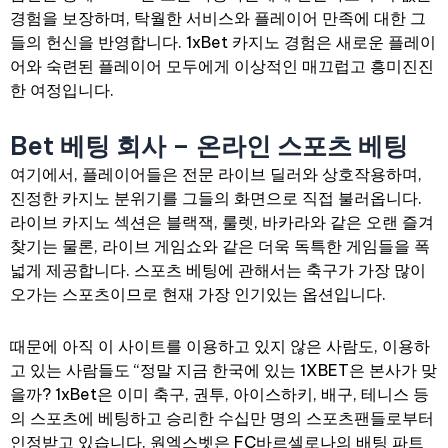
경험을 보장하며, 탁월한 서비스와 플레이어 만족에 대한 그
들의 헌신을 반영합니다. 1xBet 카지노 경험은 새로운 플레이
어와 숙련된 플레이어 모두에게 이상적인 매끄럽고 흥미진진
한 여정입니다.
Bet 베팅 회사 – 온라인 스포츠 베팅
여기에서, 플레이어들은 전문 라이브 딜러와 상호작용하며,
진정한 카지노 분위기를 그들의 화면으로 직접 불러옵니다.
라이브 카지노 섹션은 블랙잭, 룰렛, 바카라와 같은 오랜 즐겨
찾기는 물론, 라이브 게임쇼와 같은 더욱 독특한 게임들을 폭
넓게 제공합니다. 스포츠 베팅에 관해서는 축구가 가장 많이
오가는 스포츠이므로 현재 가장 인기있는 옵션입니다.
때문에 아직 이 사이트를 이용하고 있지 않은 사람도, 이용하
고 있는 사람들도 “정말 지금 한국에 있는 1XBET은 본사가 맞
을까? 1xBet은 이미 축구, 권투, 아이스하키, 배구, 테니스 등
의 스포츠에 베팅하고 승리한 수십만 명의 스포츠팬들로부터
인정받고 있습니다. 원엑스벳은 FC바르셀로나의 배팅 파트