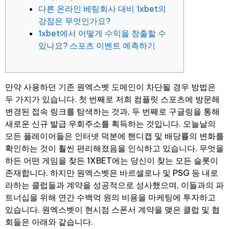
다른 온라인 베팅회사 대비 1xbet의
강점은 무엇인가요?
1xbet에서 어떻게 수익을 창출할 수
있나요? 스포츠 이벤트 예측하기
만약 사용하던 기존 원엑스벳 도메인이 차단될 경우 방법은
두 가지가 있습니다. 첫 번째로 저희 컴플릿 스포츠에 방문해
변경된 접속 링크를 탐색하는 것과, 두 번째로 구글링을 통해
새로운 신규 발급 우회주소를 획득하는 것입니다. 오늘날의
모든 플레이어들은 인터넷 덕분에 핸디캡 및 배당률의 변화를
확인하는 것이 훨씬 편리해졌음을 인식하고 있습니다. 무엇을
하든 어떤 게임을 찾든 1XBET에는 당신이 찾는 모든 슬롯이
존재합니다. 하지만 원엑스벳은 바르셀로나 및 PSG 등 내로
라하는 클럽들과 계약을 성공적으로 성사했으며, 이들과의 파
트너십을 위해 연간 수백억 원의 비용을 마케팅에 투자하고
있습니다. 원엑스벳이 현시점 스폰서 계약을 맺은 클럽 및 협
회들은 아래와 같습니다.