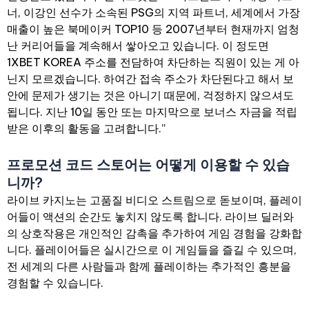
너, 이강인 선수가 소속된 PSG의 지역 파트너, 세계에서 가장
매출이 높은 북메이커 TOP10 등 2007년부터 현재까지 엄청
난 커리어들을 계속해서 쌓아오고 있습니다. 이 정도면
1XBET KOREA 주소를 전담하여 차단하는 직원이 있는 게 아
닌지 모르겠습니다. 하여간 접속 주소가 차단된다고 해서 보
안에 문제가 생기는 것은 아니기 때문에, 걱정하지 않으셔도
됩니다. 지난 10일 동안 또는 마지막으로 보너스 자금을 적립
받은 이후의 활동을 고려합니다.”
프로모션 코드 스토어는 어떻게 이용할 수 있습
니까?
라이브 카지노는 고품질 비디오 스트림으로 돋보이며, 플레이
어들이 액션의 순간도 놓치지 않도록 합니다. 라이브 딜러와
의 상호작용은 개인적인 감촉을 추가하여 게임 경험을 강화합
니다. 플레이어들은 실시간으로 이 게임들을 즐길 수 있으며,
전 세계의 다른 사람들과 함께 플레이하는 추가적인 흥분을
경험할 수 있습니다.