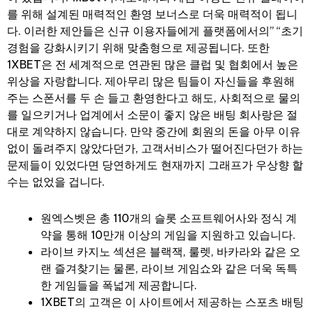
를 위해 설계된 매력적인 환영 보너스로 더욱 매력적이 됩니
다. 이러한 제안들은 신규 이용자들에게 플랫폼에서의” “초기
경험을 강화시키기 위해 맞춤형으로 제공됩니다. 또한
1XBET은 전 세계적으로 연관된 많은 클럽 및 협회에서 높은
위상을 자랑합니다. 제아무리 많은 팀들이 자신들을 후원해
주는 스폰서를 두 손 들고 환영한다고 해도, 사회적으로 물의
를 일으키거나 업계에서 소문이 좋지 않은 배팅 회사랑은 절
대로 계약하지 않습니다. 만약 중간에 회원의 돈을 아무 이유
없이 돌려주지 않았다던가, 고객서비스가 떨어진다던가 하는
문제들이 있었다면 당연하게도 현재까지 그래프가 우상향 할
수는 없었을 겁니다.
원엑스벳은 총 110개의 슬롯 소프트웨어사와 정식 계
약을 통해 10만개 이상의 게임을 지원하고 있습니다.
라이브 카지노 섹션은 블랙잭, 룰렛, 바카라와 같은 오
랜 즐겨찾기는 물론, 라이브 게임쇼와 같은 더욱 독특
한 게임들을 폭넓게 제공합니다.
1XBET의 고객은 이 사이트에서 제공하는 스포츠 배팅