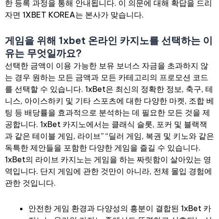
한 등록 과정을 통해 안내됩니다. 이 의문에 대해 확답을 드리
자면 1XBET KOREA는 본사가 맞습니다.
게임을 위해 1xbet 온라인 카지노를 선택하는 이
유는 무엇일까요?
선택한 금액이 이용 가능한 보유 보너스 자금을 초과하지 않
는 경우 원하는 모든 금액과 모든 카테고리의 프로모션 코드
를 선택할 수 있습니다. 1xBet은 최신의 정확한 정보, 축구, 테
니스, 아이스하키 및 기타 스포츠에 대한 다양한 마켓, 조합 베
팅 등 배당률을 효과적으로 분석하는 데 필요한 모든 것을 제
공합니다. 1xBet 카지노에서는 클래식 슬롯, 포커 및 블랙잭
과 같은 테이블 게임, 라이브” “딜러 게임, 복권 및 키노와 같은
독특한 제안들을 포함한 다양한 게임을 즐길 수 있습니다.
1xBet의 라이브 카지노는 게임을 하는 짜릿함이 살아있는 영
역입니다. 단지 게임에 관한 것만이 아니라, 전체 몰입 경험에
관한 것입니다.
안전한 게임 환경과 다양성의 흥분이 결합된 1xBet 카