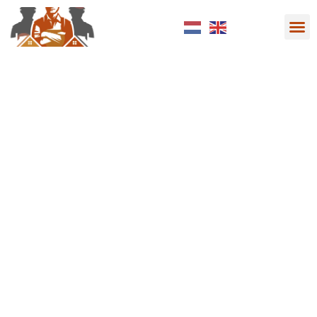
Skip
M
to
Over ons
Wie we zijn
content
“온라인 스포츠 베