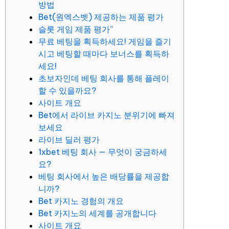
방법
Bet(원엑스벳) 제공하는 제품 평가
슬롯 게임 제품 평가”
무료 베팅을 획득하세요! 게임을 즐기
시고 베팅할 때마다 보너스를 획득하
세요!
초보자인데 베팅 회사를 통해 플레이
할 수 있을까요?
사이트 개요
Bet에서 라이브 카지노 분위기에 빠져
보세요
라이브 딜러 평가
1xbet 베팅 회사 — 무엇이 궁금하세
요?
베팅 회사에서 높은 배당률을 제공합
니까?
Bet 카지노 경험의 개요
Bet 카지노의 세계를 공개합니다
사이트 개요