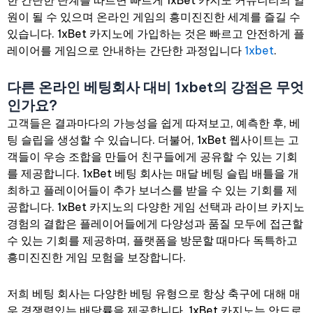
원이 될 수 있으며 온라인 게임의 흥미진진한 세계를 즐길 수
있습니다. 1xBet 카지노에 가입하는 것은 빠르고 안전하게 플
레이어를 게임으로 안내하는 간단한 과정입니다
1xbet
.
다른 온라인 베팅회사 대비 1xbet의 강점은 무엇
인가요?
고객들은 결과마다의 가능성을 쉽게 따져보고, 예측한 후, 베
팅 슬립을 생성할 수 있습니다. 더불어, 1xBet 웹사이트는 고
객들이 우승 조합을 만들어 친구들에게 공유할 수 있는 기회
를 제공합니다. 1xBet 베팅 회사는 매달 베팅 슬립 배틀을 개
최하고 플레이어들이 추가 보너스를 받을 수 있는 기회를 제
공합니다. 1xBet 카지노의 다양한 게임 선택과 라이브 카지노
경험의 결합은 플레이어들에게 다양성과 품질 모두에 접근할
수 있는 기회를 제공하며, 플랫폼을 방문할 때마다 독특하고
흥미진진한 게임 모험을 보장합니다.
저희 베팅 회사는 다양한 베팅 유형으로 항상 축구에 대해 매
우 경쟁력있는 배당률을 제공합니다. 1xBet 카지노는 안드로