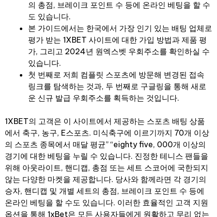
의 총점, 브레이크 포인트 수 등에 온라인 베팅을 할 수
도 있습니다.
본 가이드에서는 한국에서 가장 인기 있는 배팅 업체로
평가 받는 1XBET 사이트에 대한 가입 방법과 제품 평
가, 그리고 2024년 원엑스벳 우회주소를 확인하실 수
있습니다.
첫 번째로 저희 컴플릿 스포츠에 방문해 변경된 접속
링크를 탐색하는 것과, 두 번째로 구글링을 통해 새로
운 신규 발급 우회주소를 획득하는 것입니다.
1XBET의 고객은 이 사이트에서 제공하는 스포츠 배팅 상품
에서 축구, 농구, E스포츠. 미식축구에 이르기까지 70개 이상
의 스포츠 종목에서 매달 평균” “eighty five, 000개 이상의
경기에 대한 베팅을 누릴 수 있습니다. 진정한 테니스 팬들을
위해 아웃라이트, 핸디캡, 총점 또는 세트 스코어에 국한되지
않는 다양한 마켓을 제공합니다. 당사와 함께라면 각 경기의
승자, 핸디캡 및 개별 세트의 총점, 브레이크 포인트 수 등에
온라인 베팅을 할 수도 있습니다. 이러한 효율적인 고객 지원
옵션을 통해 1xBet은 모든 사용자들에게 원활하고 무리 없는