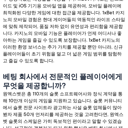
이드 및 iOS 기기용 모바일 앱을 제공하여, 모바일 플레이에
최적화된 다양한 게임에 대한 접근을 제공합니다. 1xBet 카지
노의 모바일 경험은 현대 게이머들의 역동적인 라이프 스타일
에 맞춰 제작되어, 품질 저하 없이 유연성과 편리함을 제공합
니다. 카지노의 모바일 기능은 플레이어가 언제 어디서나 좋
아하는 게임을 즐길 수 있도록 보장합니다. 1xBet 카지노의
이러한 환영 보너스는 추가 가치를 제공할 뿐만 아니라, 신규
플레이어들이 초기 위험을 덜고 더 넓은 게임 범위를 탐험하
고 즐길 수 있도록 합니다.
베팅 회사에서 전문적인 플레이어에게
무엇을 제공합니까?
원엑스벳은 총 110개의 슬롯 소프트웨어사와 정식 계약을 통
해 10만개 이상의 게임을 지원하고 있습니다. 슬롯 커뮤니티
에서 슬롯 전문 사이트라 광고하는 사설 슬롯 업체들이 많아
봤자 제품 50개 언저리를 제공하는 것을 고려한다면, 원엑스
벳 슬롯의 스케일은 가히 독보적인 편이라고 말할 수 있겠습
니다. 성공적인 갬블러가 되기 위한 핵심은 베팅 회사에서 제