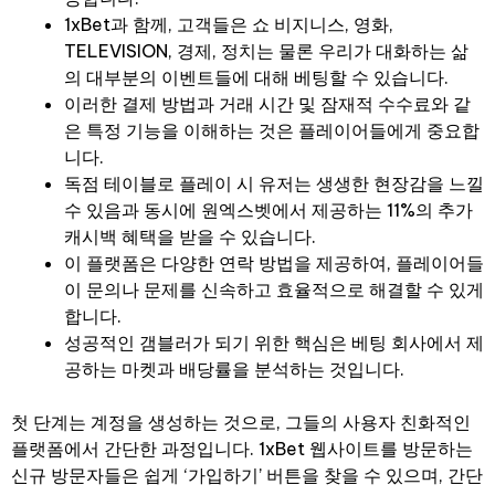
1xBet과 함께, 고객들은 쇼 비지니스, 영화,
TELEVISION, 경제, 정치는 물론 우리가 대화하는 삶
의 대부분의 이벤트들에 대해 베팅할 수 있습니다.
이러한 결제 방법과 거래 시간 및 잠재적 수수료와 같
은 특정 기능을 이해하는 것은 플레이어들에게 중요합
니다.
독점 테이블로 플레이 시 유저는 생생한 현장감을 느낄
수 있음과 동시에 원엑스벳에서 제공하는 11%의 추가
캐시백 혜택을 받을 수 있습니다.
이 플랫폼은 다양한 연락 방법을 제공하여, 플레이어들
이 문의나 문제를 신속하고 효율적으로 해결할 수 있게
합니다.
성공적인 갬블러가 되기 위한 핵심은 베팅 회사에서 제
공하는 마켓과 배당률을 분석하는 것입니다.
첫 단계는 계정을 생성하는 것으로, 그들의 사용자 친화적인
플랫폼에서 간단한 과정입니다. 1xBet 웹사이트를 방문하는
신규 방문자들은 쉽게 ‘가입하기’ 버튼을 찾을 수 있으며, 간단