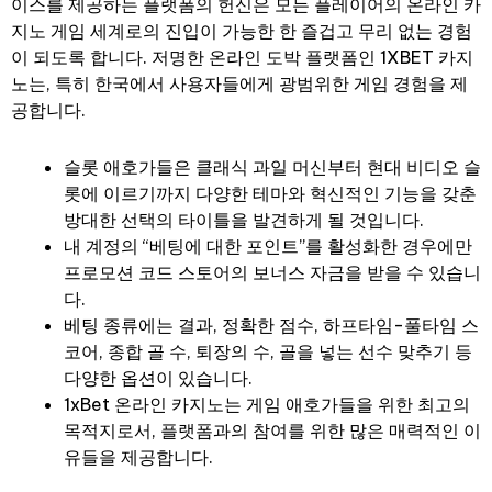
이스를 제공하는 플랫폼의 헌신은 모든 플레이어의 온라인 카
지노 게임 세계로의 진입이 가능한 한 즐겁고 무리 없는 경험
이 되도록 합니다. 저명한 온라인 도박 플랫폼인 1XBET 카지
노는, 특히 한국에서 사용자들에게 광범위한 게임 경험을 제
공합니다.
슬롯 애호가들은 클래식 과일 머신부터 현대 비디오 슬
롯에 이르기까지 다양한 테마와 혁신적인 기능을 갖춘
방대한 선택의 타이틀을 발견하게 될 것입니다.
내 계정의 “베팅에 대한 포인트”를 활성화한 경우에만
프로모션 코드 스토어의 보너스 자금을 받을 수 있습니
다.
베팅 종류에는 결과, 정확한 점수, 하프타임-풀타임 스
코어, 종합 골 수, 퇴장의 수, 골을 넣는 선수 맞추기 등
다양한 옵션이 있습니다.
1xBet 온라인 카지노는 게임 애호가들을 위한 최고의
목적지로서, 플랫폼과의 참여를 위한 많은 매력적인 이
유들을 제공합니다.