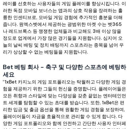
레이를 선호하는 사용자들의 게임 플레이를 향상시킵니다. 이
러한 독점 모바일 보너스는 앱과의 상호 작용을 장려하는 훌
륭한 인센티브로, 모바일 게임 경험에 추가적인 흥분을 더해
줍니다. 원엑스벳에서 제공하는 광범위한 마켓 수는 벳365
나 레드브록스 등 쟁쟁한 업체들과 비교해도 3배 이상 많을
정도로 업계에서 가장 많은 경기들을 지원합니다. 심지어 오
늘의 날씨 배팅 및 정치 배팅까지 스포츠라는 종목을 넘어 우
리가 상상할 수 없는 베팅들을 지원합니다.
Bet 베팅 회사 – 축구 및 다양한 스포츠에 베팅하
세요
“1xBet 카지노의 게임 포트폴리오는 탁월하고 다양한 게임 경
험을 제공하기 위한 그들의 헌신을 증명합니다. 플레이어들은
모든 취향과 스타일에 맞는 다양성을 갖춘 끝없는 엔터테인먼
트 세계를 탐험할 수 있는 초대를 받습니다. 또한, 1xBet은 편
리한 입금 및 출금 옵션을 통해 원활한 게임 경험을 보장하며,
플레이어들이 자금을 효율적으로 관리할 수 있게 합니다. 다
양한 게임 포트폴리오와 함께 안전하고 간단한 사용자 인터페