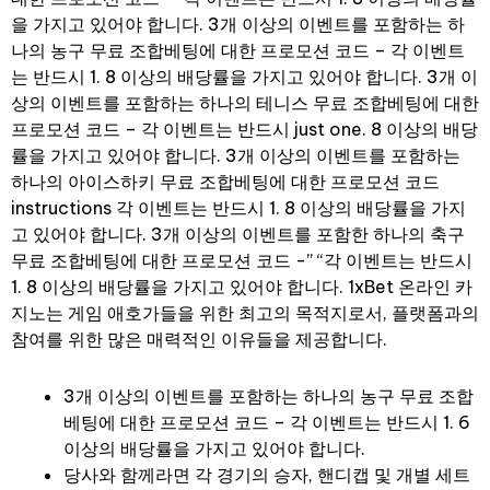
을 가지고 있어야 합니다. 3개 이상의 이벤트를 포함하는 하
나의 농구 무료 조합베팅에 대한 프로모션 코드 – 각 이벤트
는 반드시 1. 8 이상의 배당률을 가지고 있어야 합니다. 3개 이
상의 이벤트를 포함하는 하나의 테니스 무료 조합베팅에 대한
프로모션 코드 – 각 이벤트는 반드시 just one. 8 이상의 배당
률을 가지고 있어야 합니다. 3개 이상의 이벤트를 포함하는
하나의 아이스하키 무료 조합베팅에 대한 프로모션 코드
instructions 각 이벤트는 반드시 1. 8 이상의 배당률을 가지
고 있어야 합니다. 3개 이상의 이벤트를 포함한 하나의 축구
무료 조합베팅에 대한 프로모션 코드 -” “각 이벤트는 반드시
1. 8 이상의 배당률을 가지고 있어야 합니다. 1xBet 온라인 카
지노는 게임 애호가들을 위한 최고의 목적지로서, 플랫폼과의
참여를 위한 많은 매력적인 이유들을 제공합니다.
3개 이상의 이벤트를 포함하는 하나의 농구 무료 조합
베팅에 대한 프로모션 코드 – 각 이벤트는 반드시 1. 6
이상의 배당률을 가지고 있어야 합니다.
당사와 함께라면 각 경기의 승자, 핸디캡 및 개별 세트